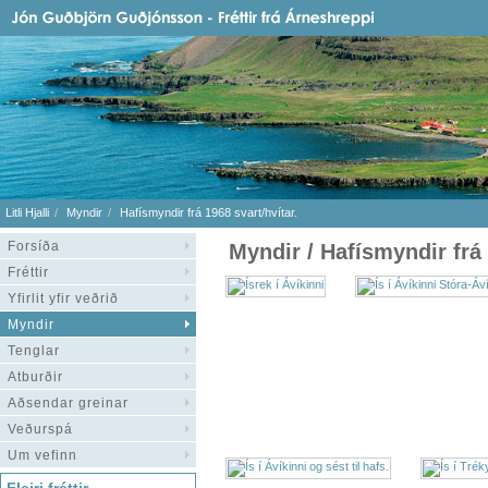
Litli Hjalli
Myndir
Hafísmyndir frá 1968 svart/hvítar.
Forsíða
Myndir / Hafísmyndir frá 
Fréttir
Yfirlit yfir veðrið
Myndir
Tenglar
Atburðir
Aðsendar greinar
Veðurspá
Um vefinn