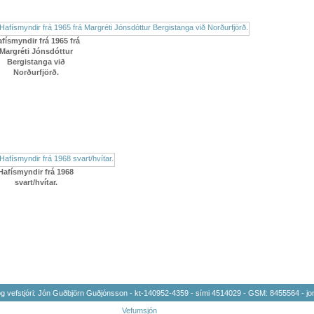
físmyndir frá 1965 frá
Margréti Jónsdóttur
Bergistanga við
Norðurfjörð.
Hafísmyndir frá 1968
svart/hvítar.
 vefstjóri: Jón Guðbjörn Guðjónsson - kt-140952-4359 - sími 4514029 - GSM: 8455564 -
jo
Vefumsjón