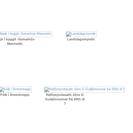
ir í byggð -Sumarhús-
Landslagsmyndir.
Mannvirki.
Fólk í Árneshreppi.
Hafísmyndasafn Jóns G
Guðjónssonar frá 2001 til
?