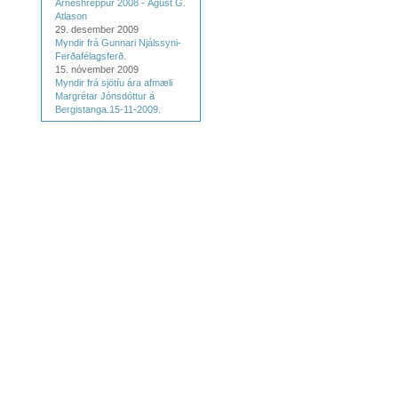
Árneshreppur 2008 - Ágúst G.
Atlason
29. desember 2009
Myndir frá Gunnari Njálssyni-
Ferðafélagsferð.
15. nóvember 2009
Myndir frá sjötíu ára afmæli
Margrétar Jónsdóttur á
Bergistanga.15-11-2009.