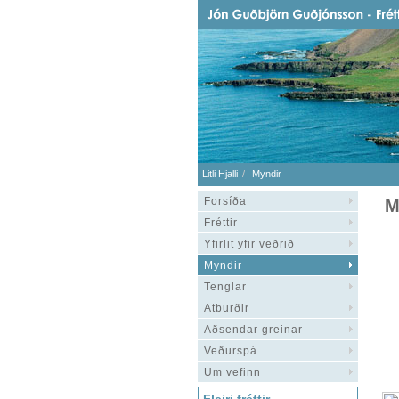
Litli Hjalli
Myndir
Forsíða
M
Fréttir
Yfirlit yfir veðrið
Myndir
Tenglar
Atburðir
Aðsendar greinar
Veðurspá
Um vefinn