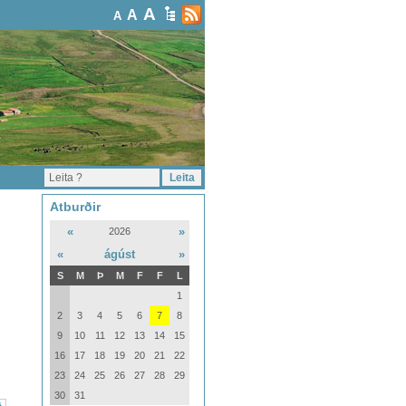
A
A
A
Atburðir
«
»
2026
«
ágúst
»
S
M
Þ
M
F
F
L
1
2
3
4
5
6
7
8
9
10
11
12
13
14
15
16
17
18
19
20
21
22
23
24
25
26
27
28
29
30
31