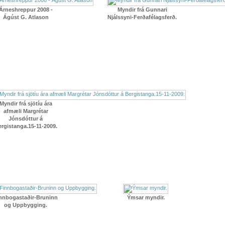
Árneshreppur 2008 -
Myndir frá Gunnari
Ágúst G. Atlason
Njálssyni-Ferðafélagsferð.
Myndir frá sjötíu ára
afmæli Margrétar
Jónsdóttur á
rgistanga.15-11-2009.
nnbogastaðir-Bruninn
Ýmsar myndir.
og Uppbygging.