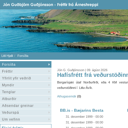
Litli Hjalli
Forsíða
Forsíða
Jón G. Guðjónsson | 09. ágúst 2026
Fréttir
Hafísfrétt frá veðurstöðinn
Yfirlit yfir veðrið
Borgarísjaki útaf Norðurfirði, eða 4 KM vestu
Myndir
veðurstöðinni í Litlu-Ávík.
Tenglar
Athugasemdir
(0)
Atburðir
Aðsendar greinar
BB.is - Bæjarins Besta
Veðurspá
31. desember 1999 - 00:00
Um vefinn
31. desember 1999 - 00:00