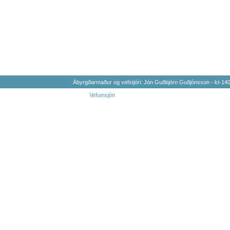
Ábyrgðarmaður og vefstjóri: Jón Guðbjörn Guðjónsson - kt-1
Vefumsjón