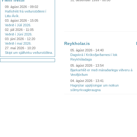
Fleiri fréttir
31. desember 1999 - 00:00
09. ágúst 2026 - 09:02
Hafísfrétt frá veðurstöðinni í
Litlu-Ávík.
03. ágúst 2026 - 15:05
Veðrið í Júlí 2026.
02. júlí 2026 - 11:05
Veðrið í Júní 2026.
03. júní 2026 - 12:20
Reykholar.is
Veðrið í maí 2026.
27. maí 2026 - 10:20
05. ágúst 2026 - 14:40
Skipt um sjálfvirku veðurstöðina.
Dagskrá í Króksfjarðarnesi í lok
Reykhóladaga
05. ágúst 2026 - 13:54
Bjarkarhlíð er með mánaðarlega viðveru á
Vestfjörðum
04. ágúst 2026 - 13:41
Hagnýtar upplýsingar um notkun
sólmyrkvagleraugna