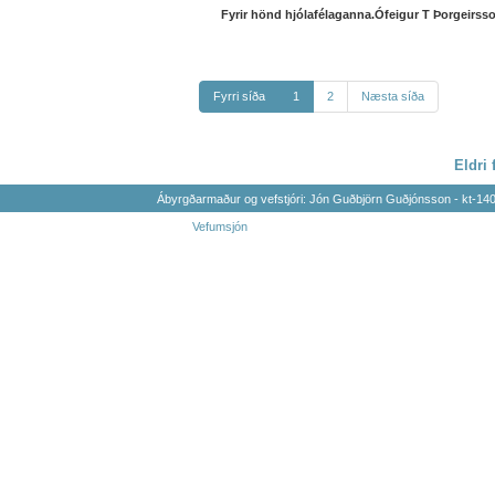
Fyrir hönd hjólafélaganna.Ófeigur T Þorgeirss
Fyrri síða
1
2
Næsta síða
Eldri 
Ábyrgðarmaður og vefstjóri: Jón Guðbjörn Guðjónsson - kt-1
Vefumsjón