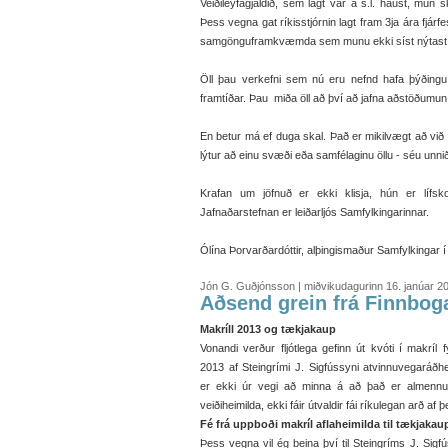
Veiðileyfagjaldið, sem lagt var á s.l. haust, mun s
Þess vegna gat ríkisstjórnin lagt fram 3ja ára fjárf
samgönguframkvæmda sem munu ekki síst nýtast 
Öll þau verkefni sem nú eru nefnd hafa þýðingu 
framtíðar. Þau miða öll að því að jafna aðstöðumun 
En betur má ef duga skal. Það er mikilvægt að vi
lýtur að einu svæði eða samfélaginu öllu - séu unnið
Krafan um jöfnuð er ekki klisja, hún er lífs
Jafnaðarstefnan er leiðarljós Samfylkingarinnar.
Ólína Þorvarðardóttir, alþingismaður Samfylkingar 
Jón G. Guðjónsson | miðvikudagurinn 16. janúar 2
Aðsend grein frá Finnboga
Makríll 2013 og tækjakaup
Vonandi verður fljótlega gefinn út kvóti í makríl fy
2013 af Steingrími J. Sigfússyni atvinnuvegaráðh
er ekki úr vegi að minna á að það er almennur v
veiðiheimilda, ekki fáir útvaldir fái ríkulegan arð af
Fé frá uppboði makríl aflaheimilda til tækjakau
Þess vegna vil ég beina því til Steingríms J. Sig