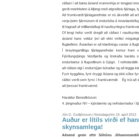
ráðast í að bæta ástand mannvirkja er tengjast inn
gerði meirihlutinn á Alþingi með afgreiðslu fjárlaga, fyr
Að frumkvæði fjárlaganefndar er nú ákveðið að arðu
verja þeim fjármunum til endurbóta á innanlandsflug
til hagnað af millilandaflugi til nauðsynlegra fram
Of lengi hefur verið dregið að ráðast í nauðsynl
ástand hans veldur því að ekki virðist möguleg
flugleiðinni. Ástæðan er að klæðningu vantar á flugbr
Í breytingartillögu fjárlaganefndar kemur fram v
Fjórðungsþings Vestfjarða og ítrekaða baráttu 
endurbætur á flugvellinum á Gjögri. Í nefndarátliti
að ráðast eigi í endurnýjan búnaðar og að leggja kl
Fyrir byggðina, fyrir öryggi íbúana og ekki síður 
ráðist verði sem fyrst í framkvæmdir. Ég trúi að i
að þessari framkvæmd.
Haraldur Benediktsson
4. þingmaður NV – kjördæmis og nefndarmaður í fj
Jón G. Guðjónsson | föstudagurinn 19. apríl 2013
Auður er lítils virði ef ha
skynsamlega!
Aðsend grein eftir Sólrúnu Jóhanneserdó