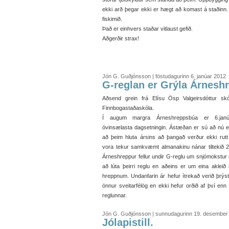
ekki arð þegar ekki er hægt að komast á staðinn. Í
fiskimið.
Það er einhvers staðar vitlaust gefið.
Aðgerðir strax!
Oddný S. Þórða
Oddviti, Árnes
Jón G. Guðjónsson | föstudagurinn 6. janúar 2012
G-reglan er Grýla Árnesh
Aðsend grein frá Elísu Ösp Valgeirsdóttur skól
Finnbogastaðaskóla.
Í augum margra Árneshreppsbúa er 6.janú
óvinsælasta dagsetningin. Ástæðan er sú að nú 
að þeim hluta ársins að þangað verður ekki rutt
vora tekur samkvæmt almanakinu nánar tiltekið 2
Árneshreppur fellur undir G-reglu um snjómokstur o
að lúta þeirri reglu en aðeins er um eina akleið
hreppnum. Undanfarin ár hefur ítrekað verið þrýst
önnur sveitarfélög en ekki hefur orðið af því en
reglunnar.
Jón G. Guðjónsson | sunnudagurinn 19. desember
Jólapistill.