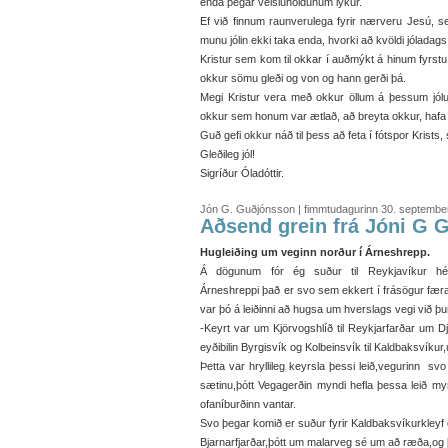
enda þegar veisluhöldunum lýkur.
Ef við finnum raunverulega fyrir nærveru Jesú, se
munu jólin ekki taka enda, hvorki að kvöldi jóladag
Kristur sem kom til okkar í auðmýkt á hinum fyrstu
okkur sömu gleði og von og hann gerði þá.
Megi Kristur vera með okkur öllum á þessum jólu
okkur sem honum var ætlað, að breyta okkur, hafa áhr
Guð gefi okkur náð til þess að feta í fótspor Krists
Gleðileg jól!
Sigríður Óladóttir.
Jón G. Guðjónsson | fimmtudagurinn 30. septembe
Aðsend grein frá Jóni G 
Hugleiðing um veginn norður í Árneshrepp.
Á dögunum fór ég suður til Reykjavíkur h
Árneshreppi það er svo sem ekkert í frásögur fær
var þó á leiðinni að hugsa um hverslags vegi við þu
-Keyrt var um Kjörvogshlíð til Reykjarfarðar um D
eyðibilin Byrgisvík og Kolbeinsvík til Kaldbaksvíku
Þetta var hryllileg keyrsla þessi leið,vegurinn svo h
sætinu,þótt Vegagerðin myndi hefla þessa leið myn
ofaníburðinn vantar.
Svo þegar komið er suður fyrir Kaldbaksvíkurkleyf e
Bjarnarfjarðar,þótt um malarveg sé um að ræða,og