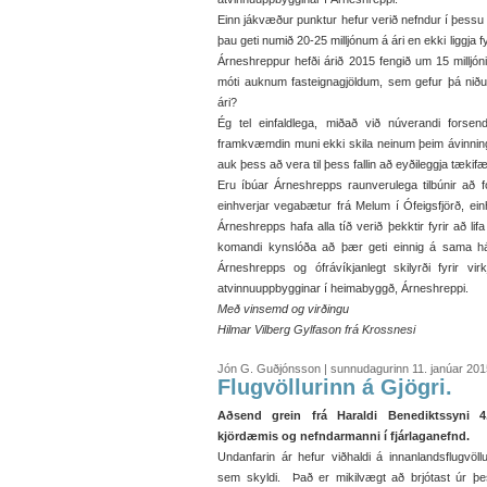
Einn jákvæður punktur hefur verið nefndur í þessu f
þau geti numið 20-25 milljónum á ári en ekki liggja 
Árneshreppur hefði árið 2015 fengið um 15 milljón
móti auknum fasteignagjöldum, sem gefur þá niðurs
ári?
Ég tel einfaldlega, miðað við núverandi forsend
framkvæmdin muni ekki skila neinum þeim ávinningi 
auk þess að vera til þess fallin að eyðileggja tækifæ
Eru íbúar Árneshrepps raunverulega tilbúnir að fó
einhverjar vegabætur frá Melum í Ófeigsfjörð, einh
Árneshrepps hafa alla tíð verið þekktir fyrir að lifa 
komandi kynslóða að þær geti einnig á sama hátt
Árneshrepps og ófrávíkjanlegt skilyrði fyrir v
atvinnuuppbygginar í heimabyggð, Árneshreppi.
Með vinsemd og virðingu
Hilmar Vilberg Gylfason frá Krossnesi
Jón G. Guðjónsson | sunnudagurinn 11. janúar 201
Flugvöllurinn á Gjögri.
Aðsend grein frá Haraldi Benediktssyni 
kjördæmis og nefndarmanni í fjárlaganefnd.
Undanfarin ár hefur viðhaldi á innanlandsflugvöll
sem skyldi. Það er mikilvægt að brjótast úr þe