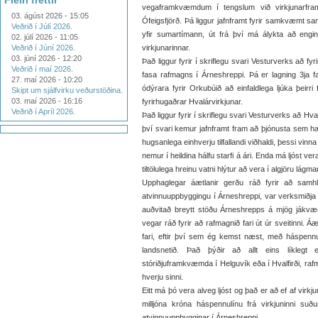
Fleiri fréttir
vegaframkvæmdum í tengslum við virkjunarfr
03. ágúst 2026 - 15:05
Ófeigsfjörð. Þá liggur jafnframt fyrir samkvæmt sama
Veðrið í Júlí 2026.
yfir sumartímann, út frá því má álykta að engi
02. júlí 2026 - 11:05
Veðrið í Júní 2026.
virkjunarinnar.
03. júní 2026 - 12:20
Það liggur fyrir í skriflegu svari Vesturverks að fyr
Veðrið í maí 2026.
fasa rafmagns í Árneshreppi. Þá er lagning 3ja 
27. maí 2026 - 10:20
ódýrara fyrir Orkubúið að einfaldlega ljúka þeir
Skipt um sjálfvirku veðurstöðina.
03. maí 2026 - 16:16
fyrirhugaðrar Hvalárvirkjunar.
Veðrið í Apríl 2026.
Það liggur fyrir í skriflegu svari Vesturverks að Hv
því svari kemur jafnframt fram að þjónusta sem hæg
hugsanlega einhverju tilfallandi viðhaldi, þessi vin
nemur í heildina hálfu starfi á ári. Enda má ljóst ve
tiltölulega hreinu vatni hlýtur að vera í algjöru lágma
Upphaglegar áætlanir gerðu ráð fyrir að samhli
atvinnuuppbyggingu í Árneshreppi, var verksmiðja á
auðvitað breytt stöðu Árneshrepps á mjög jákvæða
vegar ráð fyrir að rafmagnið fari út úr sveitinni. Á
fari, eftir því sem ég kemst næst, með háspennulí
landsnetið. Það þýðir að allt eins líklegt 
stóriðjuframkvæmda í Helguvík eða í Hvalfirði, rafm
hverju sinni.
Eitt má þó vera alveg ljóst og það er að ef af virk
milljóna króna háspennulínu frá virkjuninni suðu
atvinnuuppbygginar í Árneshreppi.