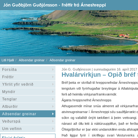
Litli Hjalli
Aðsendar greinar
Aðsendar greinar
Forsíða
Jón G. Guðjónsson | sunnudagurinn 16. apríl 2017
Hvalárvirkjun – Opið bréf 
Fréttir
Bréf þetta er skrifað til hreppsnefndar Árneshrepps
Yfirlit yfir veðrið
tengslum við fyrirhugaðar breytingar á Aðalskipula
Myndir
ferli að heimila virkjunarframkvæmdir.
Tenglar
Ágæta hreppsnefnd Árneshrepps
Athugasemdir mínar snúa almennt að virkjunarfram
Atburðir
atvinnugreinarnar í Árneshreppi séu sauðfjárrækt o
Aðsendar greinar
sókn og vafalítið ónýtt tækifæri á þeim vettvangi
Veðurspá
nánast að öllu leiti á náttúruupplifun, það er fe
Um vefinn
Ófeigsfjörður er þar ekki undanskilinn enda afskapl
Það liggur fyrir í skriflegu svari Vesturverks