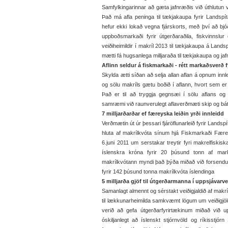
Samfylkingarinnar að gæta jafnræðis við úthlutun ve
Það má afla peninga til tækjakaupa fyrir Landspíta
hefur ekki lokað vegna fjárskorts, með því að bj
uppboðsmarkaði fyrir útgerðaraðila, fiskvinnslur
veiðiheimildir í makríl 2013 til tækjakaupa á Landsp
mætti fá hugsanlega milljaraða til tækjakaupa og jaf
Aflinn seldur á fiskmarkaði - rétt markaðsverð 
Skylda ætti síðan að selja allan aflan á opnum innl
og sölu makríls gætu boðið í aflann, hvort sem er
Það er til að tryggja gegnsæi í sölu aflans o
samræmi við raunverulegt aflaverðmæti skip og bát
7 milljarðarðar ef færeyska leiðin yrði innleidd
Verðmætin út úr þessari fjáröflunarleið fyrir Landsp
hluta af makrílkvóta sínum hjá Fiskmarkaði Fære
6.juni 2011 um serstakar treytir fyri makrelfiskis
íslenskra króna fyrir 20 þúsund tonn af mark
makrílkvótann myndi það þýða miðað við forsendur
fyrir 142 þúsund tonna makrílkvóta íslendinga
5 milljarða gjöf til útgerðarmanna í uppsjávarve
Samanlagt almennt og sérstakt veiðigjaldið af makríl
til lækkunarheimilda samkvæmt lögum um veiðigjöl
verið að gefa útgerðarfyrirtækinum miðað við
óskiljanlegt að íslenskt stjórnvöld og ríkisstjó