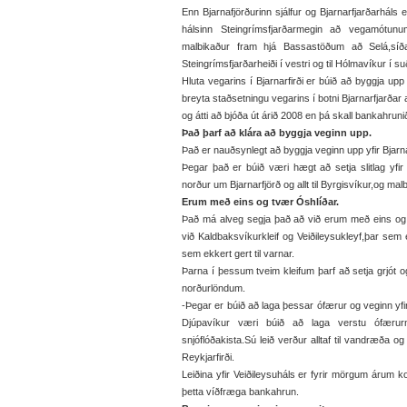
Enn Bjarnafjörðurinn sjálfur og Bjarnarfjarðarháls 
hálsinn Steingrímsfjarðarmegin að vegamótun
malbikaður fram hjá Bassastöðum að Selá,sí
Steingrímsfjarðarheiði í vestri og til Hólmavíkur í suð
Hluta vegarins í Bjarnarfirði er búið að byggja upp
breyta staðsetningu vegarins í botni Bjarnarfjarðar a
og átti að bjóða út árið 2008 en þá skall bankahruni
Það þarf að klára að byggja veginn upp.
Það er nauðsynlegt að byggja veginn upp yfir Bjarnar
Þegar það er búið væri hægt að setja slitlag yfir 
norður um Bjarnarfjörð og allt til Byrgisvíkur,og ma
Erum með eins og tvær Óshlíðar.
Það má alveg segja það að við erum með eins og 
við Kaldbaksvíkurkleif og Veiðileysukleyf,þar sem e
sem ekkert gert til varnar.
Þarna í þessum tveim kleifum þarf að setja grjót o
norðurlöndum.
-Þegar er búið að laga þessar ófærur og veginn yfir
Djúpavíkur væri búið að laga verstu ófærur
snjóflóðakista.Sú leið verður alltaf til vandræða og 
Reykjarfirði.
Leiðina yfir Veiðileysuháls er fyrir mörgum árum ko
þetta víðfræga bankahrun.