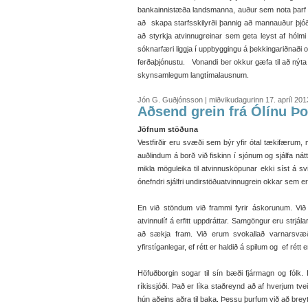
bankainnistæða landsmanna, auður sem nota þarf 
að skapa starfsskilyrði þannig að mannauður þjóða
að styrkja atvinnugreinar sem geta leyst af hólmi 
sóknarfæri liggja í uppbyggingu á þekkingariðnaði 
ferðaþjónustu. Vonandi ber okkur gæfa til að nýta þ
skynsamlegum langtímalausnum.
Jón G. Guðjónsson | miðvikudagurinn 17. apríl 201
Aðsend grein frá Ólínu Þo
Jöfnum stöðuna
Vestfirðir eru svæði sem býr yfir ótal tækifærum
auðlindum á borð við fiskinn í sjónum og sjálfa nát
mikla möguleika til atvinnusköpunar ekki síst á s
ónefndri sjálfri undirstöðuatvinnugrein okkar sem e
En við stöndum við frammi fyrir áskorunum. Vi
atvinnulíf á erfitt uppdráttar. Samgöngur eru strjál
að sækja fram. Við erum svokallað varnarsvæð
yfirstíganlegar, ef rétt er haldið á spilum og ef rétt
Höfuðborgin sogar til sín bæði fjármagn og fólk.
ríkissjóði. Það er líka staðreynd að af hverjum tv
hún aðeins aðra til baka. Þessu þurfum við að brey