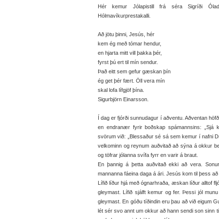
Hér kemur Jólapistill frá séra Sigríði Ólad
Hólmavíkurprestakalli.
Að jötu þinni, Jesús, hér
kem ég með tómar hendur,
en hjarta mitt vill þakka þér,
fyrst þú ert til mín sendur.
Það eitt sem gefur gæskan þín
ég get þér fært. Öll vera mín
skal lofa lífgjöf þína.
Sigurbjörn Einarsson.
Í dag er fjórði sunnudagur í aðventu. Aðventan höfða
en endranær fyrir boðskap spámannsins: „Sjá k
svörum við: „Blessaður sé sá sem kemur í nafni Dro
velkominn og reynum auðvitað að sýna á okkur bestu
og töfrar jólanna svífa fyrr en varir á braut.
En þannig á þetta auðvitað ekki að vera. Sonur
mannanna fáeina daga á ári. Jesús kom til þess að b
Lífið líður hjá með ógnarhraða, æskan líður alltof flj
gleymast. Lífið sjálft kemur og fer. Þessi jól mun
gleymast. En góðu tíðindin eru þau að við eigum
lét sér svo annt um okkur að hann sendi son sinn til