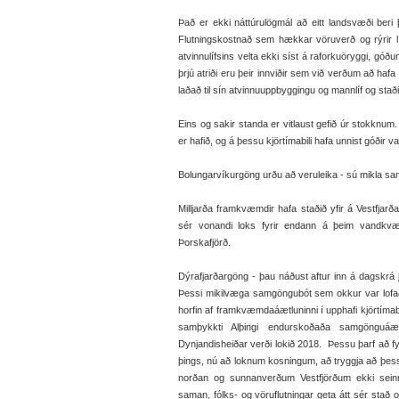
Það er ekki náttúrulögmál að eitt landsvæði beri
Flutningskostnað sem hækkar vöruverð og rýrir 
atvinnulífsins velta ekki síst á raforkuöryggi, gó
þrjú atriði eru þeir innviðir sem við verðum að haf
laðað til sín atvinnuuppbyggingu og mannlíf og staði
Eins og sakir standa er vitlaust gefið úr stokknum
er hafið, og á þessu kjörtímabili hafa unnist góðir va
Bolungarvíkurgöng urðu að veruleika - sú mikla s
Milljarða framkvæmdir hafa staðið yfir á Vestfjarð
sér vonandi loks fyrir endann á þeim vandkvæ
Þorskafjörð.
Dýrafjarðargöng - þau náðust aftur inn á dagskr
Þessi mikilvæga samgöngubót sem okkur var lofað 
horfin af framkvæmdaáætluninni í upphafi kjörtímabil
samþykkti Alþingi endurskoðaða samgönguá
Dynjandisheiðar verði lokið 2018. Þessu þarf að fylg
þings, nú að loknum kosningum, að tryggja að þessi
norðan og sunnanverðum Vestfjörðum ekki seinn
saman, fólks- og vöruflutningar geta átt sér stað