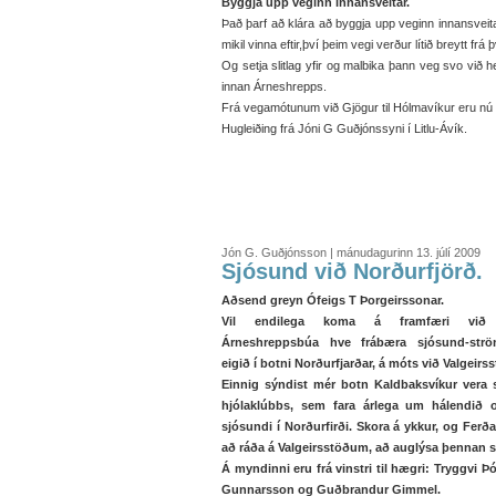
Byggja upp veginn innansveitar.
Það þarf að klára að byggja upp veginn innansveitar
mikil vinna eftir,því þeim vegi verður lítið breytt frá
Og setja slitlag yfir og malbika þann veg svo vi
innan Árneshrepps.
Frá vegamótunum við Gjögur til Hólmavíkur eru nú t
Hugleiðing frá Jóni G Guðjónssyni í Litlu-Ávík.
Jón G. Guðjónsson | mánudagurinn 13. júlí 2009
Sjósund við Norðurfjörð.
Aðsend greyn Ófeigs T Þorgeirssonar.
Vil endilega koma á framfæri við 
Árneshreppsbúa hve frábæra sjósund-strö
eigið í botni Norðurfjarðar, á móts við Valgeirs
Einnig sýndist mér botn Kaldbaksvíkur vera
hjólaklúbbs, sem fara árlega um hálendið 
sjósundi í Norðurfirði. Skora á ykkur, og Ferða
að ráða á Valgeirsstöðum, að auglýsa þennan 
Á myndinni eru frá vinstri til hægri: Tryggvi Þó
Gunnarsson og Guðbrandur Gimmel.