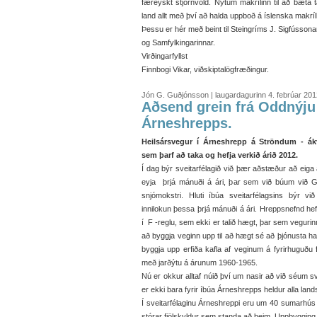
færeyskt stjórnvöld. Nýtum makrílinn til að bæta 
land allt með því að halda uppboð á íslenska makrí
Þessu er hér með beint til Steingríms J. Sigfússon
og Samfylkingarinnar.
Virðingarfyllst
Finnbogi Vikar, viðskiptalögfræðingur.
Jón G. Guðjónsson | laugardagurinn 4. febrúar 201
Aðsend grein frá Oddnýju
Árneshrepps.
Heilsársvegur í Árneshrepp á Ströndum - á
sem þarf að taka og hefja verkið árið 2012.
Í dag býr sveitarfélagið við þær aðstæður að eiga
eyja þrjá mánuði á ári, þar sem við búum við G
snjómokstri. Hluti íbúa sveitarfélagsins býr við
innilokun þessa þrjá mánuði á ári. Hreppsnefnd he
í F -reglu, sem ekki er talið hægt, þar sem vegurinn
að byggja veginn upp til að hægt sé að þjónusta ha
byggja upp erfiða kafla af veginum á fyrirhuguðu
með jarðýtu á árunum 1960-1965.
Nú er okkur alltaf núið því um nasir að við séum s
er ekki bara fyrir íbúa Árneshrepps heldur alla land
Í sveitarfélaginu Árneshreppi eru um 40 sumarhús í
stórar fjölskyldur sem standa að þeim. Uppbygging fe