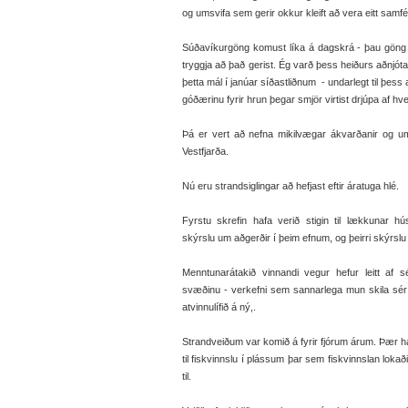
og umsvifa sem gerir okkur kleift að vera eitt samf
Súðavíkurgöng komust líka á dagskrá - þau göng 
tryggja að það gerist. Ég varð þess heiðurs aðnjótan
þetta mál í janúar síðastliðnum - undarlegt til þess 
góðærinu fyrir hrun þegar smjör virtist drjúpa af hver
Þá er vert að nefna mikilvægar ákvarðanir og um
Vestfjarða.
Nú eru strandsiglingar að hefjast eftir áratuga hlé.
Fyrstu skrefin hafa verið stigin til lækkunar hú
skýrslu um aðgerðir í þeim efnum, og þeirri skýrslu 
Menntunarátakið vinnandi vegur hefur leitt af s
svæðinu - verkefni sem sannarlega mun skila sér 
atvinnulífið á ný,.
Strandveiðum var komið á fyrir fjórum árum. Þær haf
til fiskvinnslu í plássum þar sem fiskvinnslan lok
til.