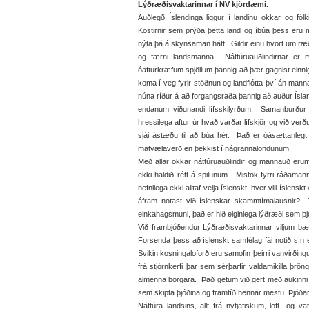
Lýðræðisvaktarinnar í NV kjördæmi.
Auðlegð Íslendinga liggur í landinu okkar og fól
Kostirnir sem prýða þetta land og íbúa þess eru ma
nýta þá á skynsaman hátt. Gildir einu hvort um ræð
og færni landsmanna. Náttúruauðlindirnar er 
óafturkræfum spjöllum þannig að þær gagnist einn
koma í veg fyrir stöðnun og landflótta því án manna
núna ríður á að forgangsraða þannig að auður Íslands
endanum viðunandi lífsskilyrðum. Samanburður 
hressilega aftur úr hvað varðar lífskjör og við verðu
sjái ástæðu til að búa hér. Það er óásættanleg
matvælaverð en þekkist í nágrannalöndunum.
Með allar okkar náttúruauðlindir og mannauð erum
ekki haldið rétt á spilunum. Mistök fyrri ráðama
nefnilega ekki alltaf velja íslenskt, hver vill íslensk
áfram notast við íslenskar skammtímalausnir? Ver
einkahagsmuni, það er hið eiginlega lýðræði sem þjóð
Við frambjóðendur Lýðræðisvaktarinnar viljum bæt
Forsenda þess að íslenskt samfélag fái notið sín e
Svikin kosningaloforð eru samofin þeirri vanvirðin
frá stjórnkerfi þar sem sérþarfir valdamikilla þr
almenna borgara. Það getum við gert með aukinn
sem skipta þjóðina og framtíð hennar mestu. Þjóðar
Náttúra landsins, allt frá nytjafiskum, loft- og v