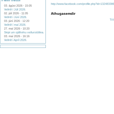
Fleiri fréttir
http://www.facebook.com/profile.php?id=1324833
03. ágúst 2026 - 15:05
Veðrið í Júlí 2026.
Athugasemdir
02. júlí 2026 - 11:05
Veðrið í Júní 2026.
Til
03. júní 2026 - 12:20
Veðrið í maí 2026.
27. maí 2026 - 10:20
Skipt um sjálfvirku veðurstöðina.
03. maí 2026 - 16:16
Veðrið í Apríl 2026.