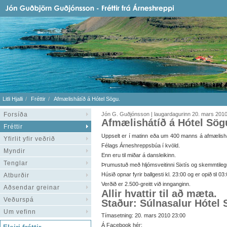
Litli Hjalli
Fréttir
Afmælishátíð á Hótel Sögu.
Forsíða
Jón G. Guðjónsson | laugardagurinn 20. mars 201
Afmælishátíð á Hótel Sög
Fréttir
Uppselt er í matinn eða um 400 manns á afmælish
Yfirlit yfir veðrið
Félags Árneshreppsbúa í kvöld.
Myndir
Enn eru til miðar á dansleikinn.
Tenglar
Þrumustuð með hljómsveitinni Sixtís og skemmtilegu
Húsið opnar fyrir ballgesti kl. 23:00 og er opið til 03:
Atburðir
Verðið er 2.500-greitt við innganginn.
Aðsendar greinar
Allir hvattir til að mæta.
Veðurspá
Staður: Súlnasalur Hótel
Um vefinn
Tímasetning: 20. mars 2010 23:00
Á Facebook hér: