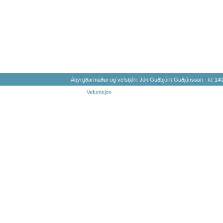
Ábyrgðarmaður og vefstjóri: Jón Guðbjörn Guðjónsson - kt-1
Vefumsjón