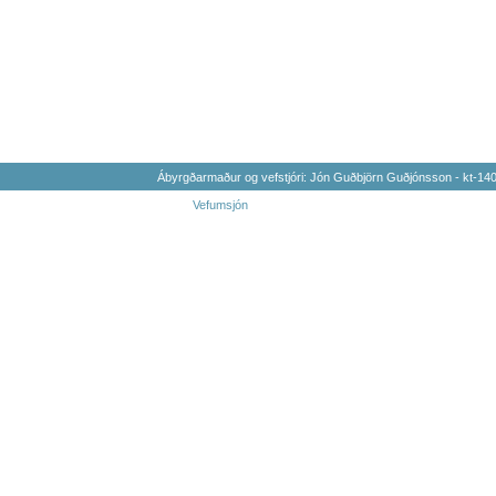
Ábyrgðarmaður og vefstjóri: Jón Guðbjörn Guðjónsson - kt-1
Vefumsjón