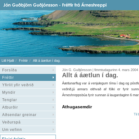
Litli Hjalli
Fréttir
Allt á áætlun í dag.
Forsíða
Jón G. Guðjónsson | fimmtudagurinn 4. mars 2004
Allt á áætlun í dag.
Fréttir
Áætlunarflug var á venjulegum tíma í dag og póstfe
Yfirlit yfir veðrið
veðrið,jú annars eithvað af fólki er fyrir s
Myndir
Árneshreppsbúa fyrir sunnan á laugardaginn 6 mar
Tenglar
Athugasemdir
Atburðir
Til
Aðsendar greinar
Veðurspá
Um vefinn