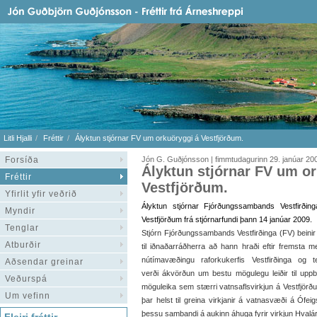
Litli Hjalli
Fréttir
Ályktun stjórnar FV um orkuöryggi á Vestfjörðum.
Forsíða
Jón G. Guðjónsson | fimmtudagurinn 29. janúar 20
Ályktun stjórnar FV um o
Fréttir
Vestfjörðum.
Yfirlit yfir veðrið
Ályktun stjórnar Fjórðungssambands Vestfirðin
Myndir
Vestfjörðum frá stjórnarfundi þann 14 janúar 2009.
Tenglar
Stjórn Fjórðungssambands Vestfirðinga (FV) beinir
Atburðir
til iðnaðarráðherra að hann hraði eftir fremsta m
nútímavæðingu raforkukerfis Vestfirðinga og t
Aðsendar greinar
verði ákvörðun um bestu mögulegu leiðir til uppby
Veðurspá
möguleika sem stærri vatnsaflsvirkjun á Vestfjörðu
Um vefinn
þar helst til greina virkjanir á vatnasvæði á Ófei
þessu sambandi á aukinn áhuga fyrir virkjun Hvalár 