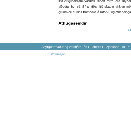
litið.Virkjunarframkvæmdir innan fárra ára myndu 
viðbótar því að til framtíðar litið skapar virkjun 
grundvelli aukins framboðs á raforku og afhendinga
Athugasemdir
Til
Ábyrgðarmaður og vefstjóri: Jón Guðbjörn Guðjónsson - kt-1
Vefumsjón