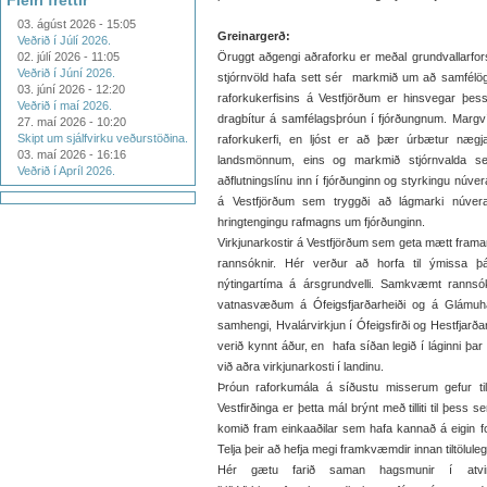
Fleiri fréttir
03. ágúst 2026 - 15:05
Greinargerð:
Veðrið í Júlí 2026.
02. júlí 2026 - 11:05
Öruggt aðgengi aðraforku er meðal grundvallarfor
Veðrið í Júní 2026.
stjórnvöld hafa sett sér markmið um að samfélög 
03. júní 2026 - 12:20
raforkukerfisins á Vestfjörðum er hinsvegar þes
Veðrið í maí 2026.
dragbítur á samfélagsþróun í fjórðungnum. Margv
27. maí 2026 - 10:20
Skipt um sjálfvirku veðurstöðina.
raforkukerfi, en ljóst er að þær úrbætur nægja 
03. maí 2026 - 16:16
landsmönnum, eins og markmið stjórnvalda segj
Veðrið í Apríl 2026.
aðflutningslínu inn í fjórðunginn og styrkingu núvera
á Vestfjörðum sem tryggði að lágmarki núver
hringtengingu rafmagns um fjórðunginn.
Virkjunarkostir á Vestfjörðum sem geta mætt framang
rannsóknir. Hér verður að horfa til ýmissa þá
nýtingartíma á ársgrundvelli. Samkvæmt rannsókn
vatnasvæðum á Ófeigsfjarðarheiði og á Glámuhál
samhengi, Hvalárvirkjun í Ófeigsfirði og Hestfjar
verið kynnt áður, en hafa síðan legið í láginni þa
við aðra virkjunarkosti í landinu.
Þróun raforkumála á síðustu misserum gefur tile
Vestfirðinga er þetta mál brýnt með tilliti til þes
komið fram einkaaðilar sem hafa kannað á eigin f
Telja þeir að hefja megi framkvæmdir innan tiltölule
Hér gætu farið saman hagsmunir í atvin