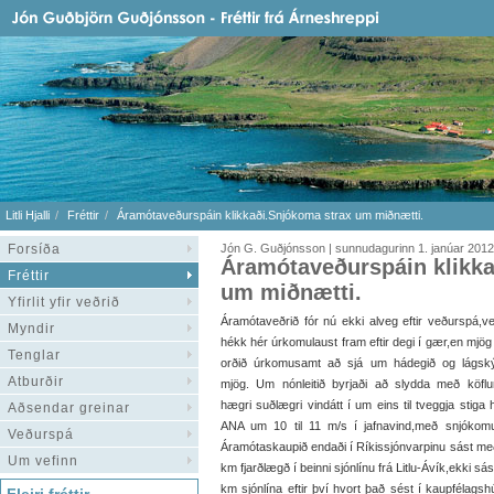
Litli Hjalli
Fréttir
Áramótaveðurspáin klikkaði.Snjókoma strax um miðnætti.
Forsíða
Jón G. Guðjónsson | sunnudagurinn 1. janúar 2012
Áramótaveðurspáin klikka
Fréttir
um miðnætti.
Yfirlit yfir veðrið
Áramótaveðrið fór nú ekki alveg eftir veðurspá,v
Myndir
hékk hér úrkomulaust fram eftir degi í gær,en mjög
Tenglar
orðið úrkomusamt að sjá um hádegið og lágsk
Atburðir
mjög. Um nónleitið byrjaði að slydda með köfl
hægri suðlægri vindátt í um eins til tveggja stiga
Aðsendar greinar
ANA um 10 til 11 m/s í jafnavind,með snjókom
Veðurspá
Áramótaskaupið endaði í Ríkissjónvarpinu sást me
Um vefinn
km fjarðlægð í beinni sjónlínu frá Litlu-Ávík,ekki sást
km sjónlína eftir því hvort það sést í kaupfélagshú