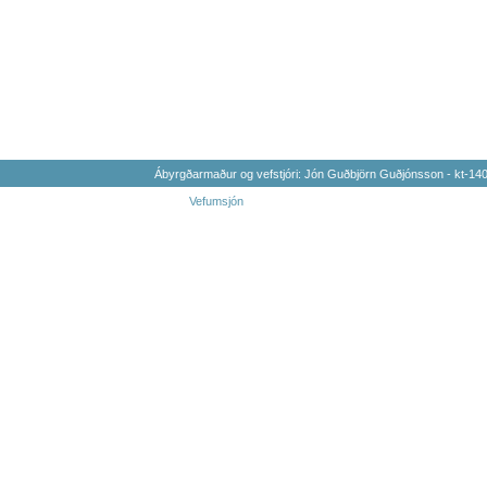
Ábyrgðarmaður og vefstjóri: Jón Guðbjörn Guðjónsson - kt-1
Vefumsjón