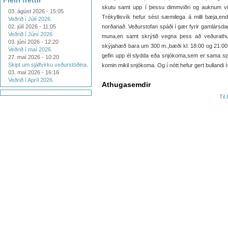
Fleiri fréttir
skutu samt upp í þessu dimmviðri og auknum vind
03. ágúst 2026 - 15:05
Trékyllisvík hefur sést sæmilega á milli bæja,
Veðrið í Júlí 2026.
02. júlí 2026 - 11:05
norðanað. Veðurstofan spáði í gær fyrir gamlársdag
Veðrið í Júní 2026.
muna,en samt skrýtið vegna þess að veðurathugu
03. júní 2026 - 12:20
skýjahæð bara um 300 m.,bæði kl: 18:00 og 21:00
Veðrið í maí 2026.
gefin upp él slydda eða snjókoma,sem er sama spá
27. maí 2026 - 10:20
Skipt um sjálfvirku veðurstöðina.
komin mikil snjókoma. Og í nótt hefur gert bullandi í
03. maí 2026 - 16:16
Veðrið í Apríl 2026.
Athugasemdir
Til