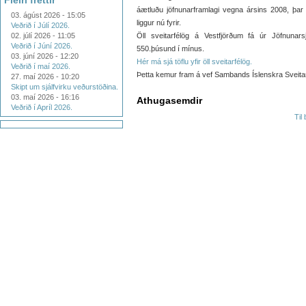
Fleiri fréttir
áætluðu jöfnunarframlagi vegna ársins 2008, þar
03. ágúst 2026 - 15:05
liggur nú fyrir.
Veðrið í Júlí 2026.
02. júlí 2026 - 11:05
Öll sveitarfélög á Vestfjörðum fá úr Jöfnunar
Veðrið í Júní 2026.
550.þúsund í mínus.
03. júní 2026 - 12:20
Hér má sjá töflu yfir öll sveitarfélög.
Veðrið í maí 2026.
Þetta kemur fram á vef Sambands Íslenskra Sveitar
27. maí 2026 - 10:20
Skipt um sjálfvirku veðurstöðina.
03. maí 2026 - 16:16
Athugasemdir
Veðrið í Apríl 2026.
Til