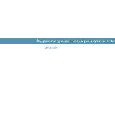
Ábyrgðarmaður og vefstjóri: Jón Guðbjörn Guðjónsson - kt-1
Vefumsjón