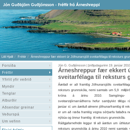
Litli Hjalli
Fréttir
Árneshreppur fær ekkert úr Jöfnunarsjóð sveitarfélaga til reksturs gr
Forsíða
Jón G. Guðjónsson | þriðjudagurinn 19. janúar 201
Árneshreppur fær ekkert 
Fréttir
sveitarfélaga til reksturs
Yfirlit yfir veðrið
Áætlað er að framlög Jöfnunarsjóðs sveitarfélaga
Myndir
reksturs grunnskóla, nemi samtals um 5,9 milljö
Tenglar
króna á árinu 2010. Samgöngu-
Atburðir
sveitarstjórnarráðherra hefur samþykkt tillögu r
janúar sl. um áætluð almenn jöfnunarframlög til r
Aðsendar greinar
er um að ræða framlög vegna sérþarfa fatlaðra n
Veðurspá
nýbúa og önnur framlög til reksturs grunnskóla.
Um vefinn
Ráðgjafarnefndin leggur til að áætlun um úthlutun
reksturs grunnskóla á árinu 2010 nemi samtals 4.