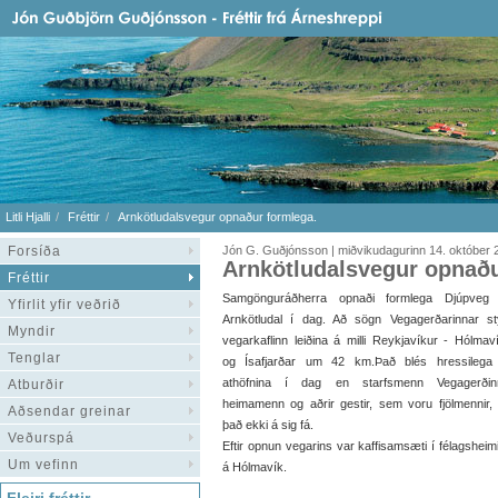
Litli Hjalli
Fréttir
Arnkötludalsvegur opnaður formlega.
Forsíða
Jón G. Guðjónsson | miðvikudagurinn 14. október 
Arnkötludalsvegur opnaðu
Fréttir
Samgönguráðherra opnaði formlega Djúpveg
Yfirlit yfir veðrið
Arnkötludal í dag. Að sögn Vegagerðarinnar sty
Myndir
vegarkaflinn leiðina á milli Reykjavíkur - Hólmav
Tenglar
og Ísafjarðar um 42 km.Það blés hressilega 
athöfnina í dag en starfsmenn Vegagerðinn
Atburðir
heimamenn og aðrir gestir, sem voru fjölmennir, 
Aðsendar greinar
það ekki á sig fá.
Veðurspá
Eftir opnun vegarins var kaffisamsæti í félagsheimi
Um vefinn
á Hólmavík.