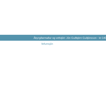
Ábyrgðarmaður og vefstjóri: Jón Guðbjörn Guðjónsson - kt-1
Vefumsjón