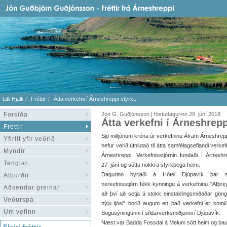
Litli Hjalli
Fréttir
Átta verkefni í Árneshreppi styrkt.
Forsíða
Jón G. Guðjónsson | föstudagurinn 29. júní 2018
Átta verkefni í Árneshrepp
Fréttir
Sjö milljónum króna úr verkefninu Áfram Árneshrep
Yfirlit yfir veðrið
hefur verið úthlutað til átta samfélagseflandi verkef
Myndir
Árneshreppi. Verkefnisstjórnin fundaði í Árneshr
Tenglar
27. júní og sóttu nokkra styrkþega heim.
Dagurinn byrjaði á Hótel Djúpavík þar 
Atburðir
verkefnisstjórn fékk kynningu á verkefninu "Afþr
Aðsendar greinar
að því að setja á stokk einstaklingsmiðaðar göng
Veðurspá
nýju ljósi" borið augum en það verkefni er komi
Um vefinn
Sögusýningunni í síldarverksmiðjunni í Djúpavík.
Næst var Badda Fossdal á Melum sótt heim og bauð 