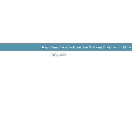
Ábyrgðarmaður og vefstjóri: Jón Guðbjörn Guðjónsson - kt-1
Vefumsjón