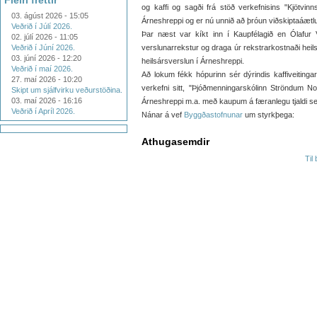
Fleiri fréttir
og kaffi og sagði frá stöð verkefnisins "Kjötvinn
03. ágúst 2026 - 15:05
Árneshreppi og er nú unnið að þróun viðskiptaáæt
Veðrið í Júlí 2026.
Þar næst var kíkt inn í Kaupfélagið en Ólafur 
02. júlí 2026 - 11:05
Veðrið í Júní 2026.
verslunarrekstur og draga úr rekstrarkostnaði heil
03. júní 2026 - 12:20
heilsársverslun í Árneshreppi.
Veðrið í maí 2026.
Að lokum fékk hópurinn sér dýrindis kaffiveitingar
27. maí 2026 - 10:20
verkefni sitt, "Þjóðmenningarskólinn Ströndum N
Skipt um sjálfvirku veðurstöðina.
03. maí 2026 - 16:16
Árneshreppi m.a. með kaupum á færanlegu tjaldi 
Veðrið í Apríl 2026.
Nánar á vef
Byggðastofnunar
um styrkþega:
Athugasemdir
Til