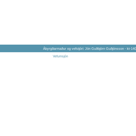
Ábyrgðarmaður og vefstjóri: Jón Guðbjörn Guðjónsson - kt-1
Vefumsjón