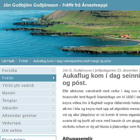
Litli Hjalli
Fréttir
Aukaflug kom í dag seinnipartinn,með frægt og póst.
Forsíða
Jón G. Guðjónsson | þriðjudagurinn 23. desember
Aukaflug kom í dag seinn
Fréttir
og póst.
Yfirlit yfir veðrið
Eftir allskonar vændræði með veður í dag svo s
Myndir
hvassviðri lenti flugvél Íslandsflugs um kl 1600 í
Tenglar
keyra vélina ínn á flughlað vegna hliðarvinds heldu
Atburðir
allt inn í bíla og keyra með upp að afgreiðslu mesta 
vel og allur jólapóstur er nú komin til sinna eigand
Aðsendar greinar
svarta éli og þurfti að vera með hausin út um glugg
Veðurspá
skrifuðu orðum er ég að hlusta á jólakveðjur sem flut
Um vefinn
Athugasemdir