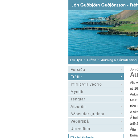
Litli Hjalli
Fréttir
Aukning á sjúkraflutning
Forsíða
Jón G
Au
Fréttir
Alls 
Yfirlit yfir veðrið
út 1
Myndir
Aukni
Tenglar
Mest
fóru ú
Atburðir
Á Akr
Aðsendar greinar
Á hei
Veðurspá
árið 
Um vefinn
Átta
Búðar