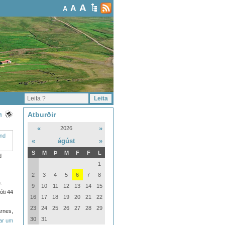
A
A
A
Atburðir
a
«
»
2026
«
ágúst
»
S
M
Þ
M
F
F
L
d
1
2
3
4
5
6
7
8
.
9
10
11
12
13
14
15
óti 44
16
17
18
19
20
21
22
23
24
25
26
27
28
29
rnes,
30
31
ar um