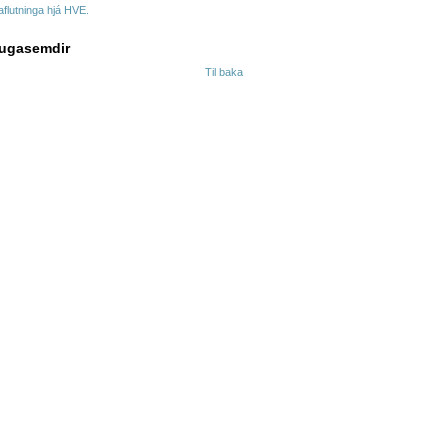
aflutninga hjá HVE.
ugasemdir
Til baka