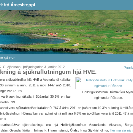
um hjá HVE.
. Guðjónsson | þriðjudagurinn 3. janúar 2012
Prent
kning á sjúkraflutningum hjá HVE.
voru sjúkrabifreiðar hjá HVE á Vesturlandi kallaðar
636 sinnum á árinu 2011 á móti 1447 árið 2010.
ngin var 13.1%.
Heilbrigðisstofnun Hólmavíkur.Myn
 varð aukning útkalla í Búðardal 30.3% en þar
Ingimundur Pálsson.
tköllin í 99
anesi voru sjúkrabifreiðar kallaðar út 767 á árinu 2011 en það er um 19.3% aukning á milli ára
lbrigðisstofnun Hólmavíkur var aukningin á milli ára 6,8%,en útköll þar voru árið 2011 47 á m
2010.
 starfsstöðvar sjúkraflutninga eru hjá Heilbrigðisstofnun Vesturlands, Akranes, Borga
dalur, Grundarfjörður, Hólmavík, Hvammstangi, Ólafsvík og Stykkishólmur.
Hér má sjá nán