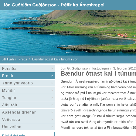
Litli Hjalli
Fréttir
Bændur óttast kal í túnum í vor.
Forsíða
Jón G. Guðjónsson | föstudagurinn 3. febrúar 2012
Bændur óttast kal í túnum 
Fréttir
Bændur í Árneshreppi eru farnir að óttast kal í tún
Yfirlit yfir veðrið
vor. Mikil svellalög eru á túnum og hafa verið það m
Myndir
og minna frá því í haust,þá var talsvert frost á no
Tenglar
auða jörð,og nú í nýliðnum janúar hafa verið talsve
blotar og fryst aftur á milli. Þar sem snjó hefur te
Atburðir
talsverð svell í grasrótinni,enda hefur einungis yfir
Aðsendar greinar
vor sem gæti dregið úr kali á túnum,segja bændu
Veðurspá
hvað tún eru svelluð og ein myndin er tekin ofan í 
Um vefinn
Myndirnar voru teknar af túni á Finnbogastöðum 30. 