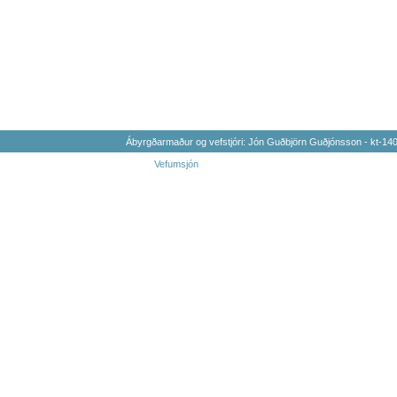
Ábyrgðarmaður og vefstjóri: Jón Guðbjörn Guðjónsson - kt-1
Vefumsjón