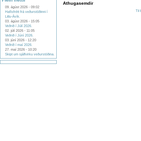
Fleiri fréttir
Athugasemdir
09. ágúst 2026 - 09:02
Til
Hafísfrétt frá veðurstöðinni í
Litlu-Ávík.
03. ágúst 2026 - 15:05
Veðrið í Júlí 2026.
02. júlí 2026 - 11:05
Veðrið í Júní 2026.
03. júní 2026 - 12:20
Veðrið í maí 2026.
27. maí 2026 - 10:20
Skipt um sjálfvirku veðurstöðina.