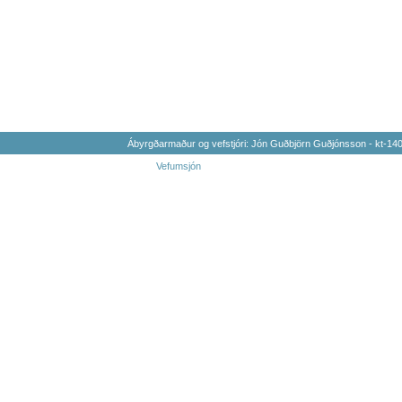
Ábyrgðarmaður og vefstjóri: Jón Guðbjörn Guðjónsson - kt-1
Vefumsjón