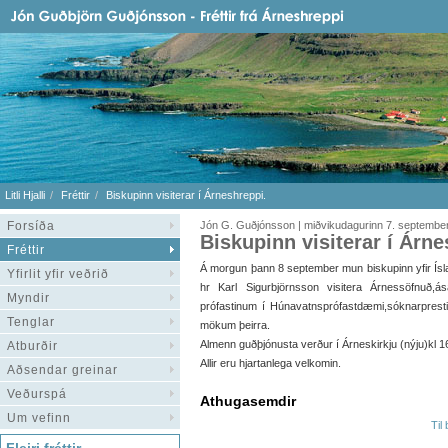
Litli Hjalli
Fréttir
Biskupinn visiterar í Árneshreppi.
Forsíða
Jón G. Guðjónsson | miðvikudagurinn 7. septembe
Biskupinn visiterar í Árne
Fréttir
Á morgun þann 8 september mun biskupinn yfir Ísl
Yfirlit yfir veðrið
hr Karl Sigurbjörnsson visitera Árnessöfnuð,á
Myndir
prófastinum í Húnavatnsprófastdæmi,sóknarprest
Tenglar
mökum þeirra.
Almenn guðþjónusta verður í Árneskirkju (nýju)kl 16
Atburðir
Allir eru hjartanlega velkomin.
Aðsendar greinar
Veðurspá
Athugasemdir
Um vefinn
Til