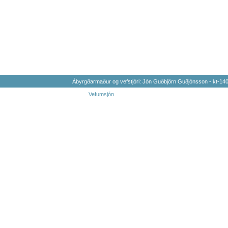
Ábyrgðarmaður og vefstjóri: Jón Guðbjörn Guðjónsson - kt-1
Vefumsjón