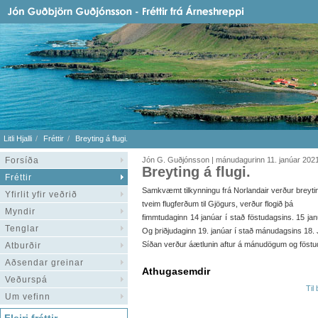
Litli Hjalli
Fréttir
Breyting á flugi.
Forsíða
Jón G. Guðjónsson | mánudagurinn 11. janúar 202
Breyting á flugi.
Fréttir
Samkvæmt tilkynningu frá Norlandair verður breyti
Yfirlit yfir veðrið
tveim flugferðum til Gjögurs, verður flogið þá
Myndir
fimmtudaginn 14 janúar í stað föstudagsins. 15 jan
Tenglar
Og þriðjudaginn 19. janúar í stað mánudagsins 18. 
Síðan verður áætlunin aftur á mánudögum og föst
Atburðir
Aðsendar greinar
Athugasemdir
Veðurspá
Til
Um vefinn