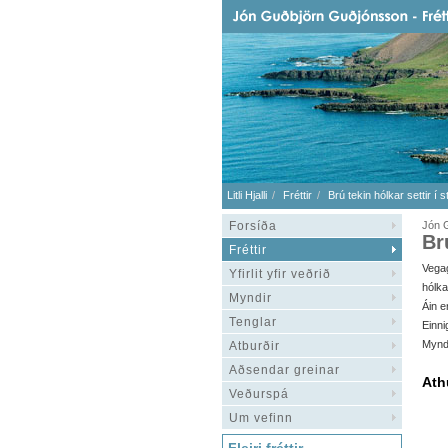
Litli Hjalli
Fréttir
Brú tekin hólkar settir í s
Forsíða
Jón G
Br
Fréttir
Vegag
Yfirlit yfir veðrið
hólka
Myndir
Áin e
Tenglar
Einni
Myndi
Atburðir
Aðsendar greinar
Ath
Veðurspá
Um vefinn