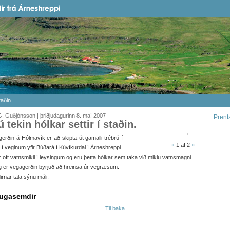
taðin.
. Guðjónsson | þriðjudagurinn 8. maí 2007
Prent
ú tekin hólkar settir í staðin.
erðin á Hólmavík er að skipta út gamalli trébrú í
«
1
af 2
»
 í veginum yfir Búðará í Kúvíkurdal í Árneshreppi.
r oft vatnsmikil í leysingum og eru þetta hólkar sem taka við miklu vatnsmagni.
g er vegagerðin byrjuð að hreinsa úr vegræsum.
rnar tala sýnu máli.
ugasemdir
Til baka