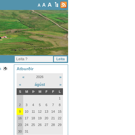
A
A
A
Atburðir
a
«
»
2026
«
ágúst
»
S
M
Þ
M
F
F
L
1
2
3
4
5
6
7
8
9
10
11
12
13
14
15
16
17
18
19
20
21
22
23
24
25
26
27
28
29
30
31