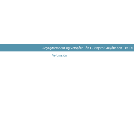
Ábyrgðarmaður og vefstjóri: Jón Guðbjörn Guðjónsson - kt-1
Vefumsjón