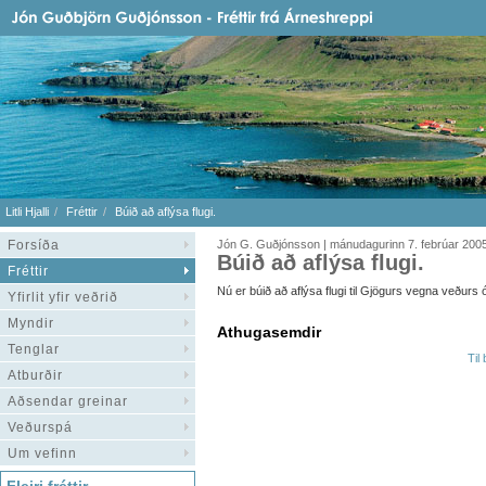
Litli Hjalli
Fréttir
Búið að aflýsa flugi.
Forsíða
Jón G. Guðjónsson | mánudagurinn 7. febrúar 200
Búið að aflýsa flugi.
Fréttir
Nú er búið að aflýsa flugi til Gjögurs vegna veðurs ó
Yfirlit yfir veðrið
Myndir
Athugasemdir
Tenglar
Til
Atburðir
Aðsendar greinar
Veðurspá
Um vefinn