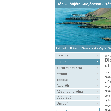
Litli Hjalli
Fréttir
Dísusaga eftir Vígdísi G
Forsíða
Jón G
Dí
Fréttir
út.
Yfirlit yfir veðrið
Dísu
Myndir
bókar
Tenglar
Gríms
Atburðir
segi
ekker
Aðsendar greinar
sem t
Veðurspá
dýfli
Um vefinn
kúgar
ákveð