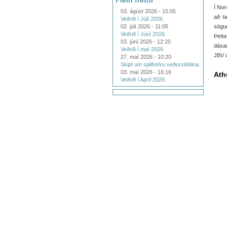
Fleiri fréttir
Í Nor
03. ágúst 2026 - 15:05
að ta
Veðrið í Júlí 2026.
02. júlí 2026 - 11:05
sögu
Veðrið í Júní 2026.
Þetta
03. júní 2026 - 12:20
dásam
Veðrið í maí 2026.
JBV ú
27. maí 2026 - 10:20
Skipt um sjálfvirku veðurstöðina.
03. maí 2026 - 16:16
Ath
Veðrið í Apríl 2026.