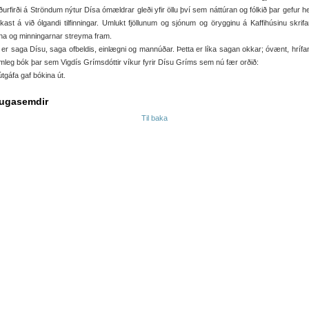
ðurfirði á Ströndum nýtur Dísa ómældrar gleði yfir öllu því sem náttúran og fólkið þar gefur hen
kast á við ólgandi tilfinningar. Umlukt fjöllunum og sjónum og örygginu á Kaffihúsinu skrif
na og minningarnar streyma fram.
 er saga Dísu, saga ofbeldis, einlægni og mannúðar. Þetta er líka sagan okkar; óvænt, hrífa
leg bók þar sem Vigdís Grímsdóttir víkur fyrir Dísu Gríms sem nú fær orðið:
tgáfa gaf bókina út.
ugasemdir
Til baka