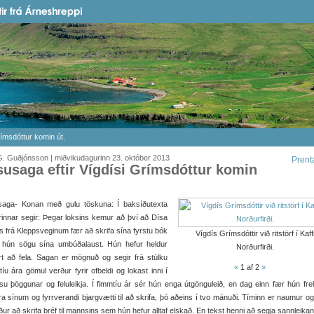
rímsdóttur komin út.
. Guðjónsson | miðvikudagurinn 23. október 2013
Prent
susaga eftir Vígdísi Grímsdóttur komin
saga- Konan með gulu töskuna: Í baksíðutexta
innar segir: Þegar loksins kemur að því að Dísa
 frá Kleppsveginum fær að skrifa sína fyrstu bók
Vígdís Grímsdóttir við ritstörf í Kaff
r hún sögu sína umbúðalaust. Hún hefur heldur
Norðurfirði.
t að fela. Sagan er mögnuð og segir frá stúlku
«
1
af 2
»
íu ára gömul verður fyrir ofbeldi og lokast inni í
ssu þöggunar og feluleikja. Í fimmtíu ár sér hún enga útgönguleið, en dag einn fær hún frel
a sínum og fyrrverandi bjargvætti til að skrifa, þó aðeins í tvo mánuði. Tíminn er naumur o
ur að skrifa bréf til mannsins sem hún hefur alltaf elskað. En tekst henni að segja sannleika