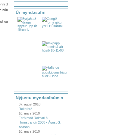
ni til
ar hún
Úr myndasafni
ndi og
Nýjustu myndaalbúmin
07. ágúst 2010
Rekaferð.
10. mars 2010
Ferð með Reimari á
Hornstrandir 2008 - Ágúst G.
Atlason
10. mars 2010