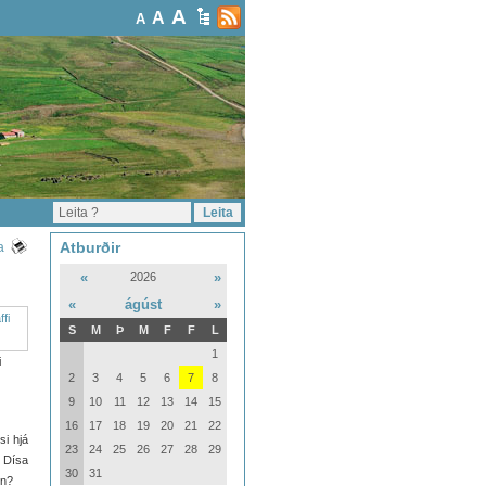
A
A
A
Atburðir
a
«
»
2026
«
ágúst
»
S
M
Þ
M
F
F
L
1
i
2
3
4
5
6
7
8
9
10
11
12
13
14
15
16
17
18
19
20
21
22
si hjá
23
24
25
26
27
28
29
g Dísa
30
31
nn?