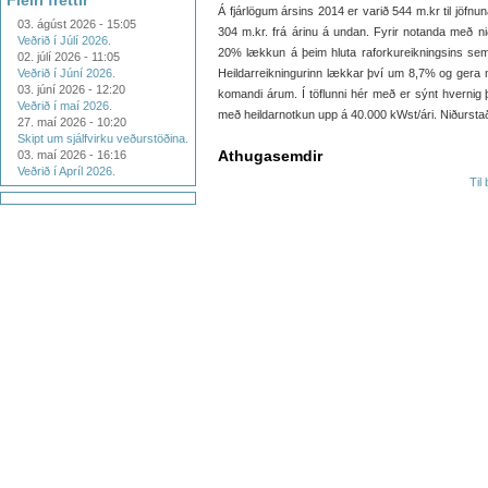
Fleiri fréttir
Á fjárlögum ársins 2014 er varið 544 m.kr til jöfnu
03. ágúst 2026 - 15:05
304 m.kr. frá árinu á undan. Fyrir notanda með niður
Veðrið í Júlí 2026.
20% lækkun á þeim hluta raforkureikningsins sem k
02. júlí 2026 - 11:05
Veðrið í Júní 2026.
Heildarreikningurinn lækkar því um 8,7% og gera má
03. júní 2026 - 12:20
komandi árum. Í töflunni hér með er sýnt hverni
Veðrið í maí 2026.
með heildarnotkun upp á 40.000 kWst/ári. Niðurstað
27. maí 2026 - 10:20
Skipt um sjálfvirku veðurstöðina.
Athugasemdir
03. maí 2026 - 16:16
Veðrið í Apríl 2026.
Til