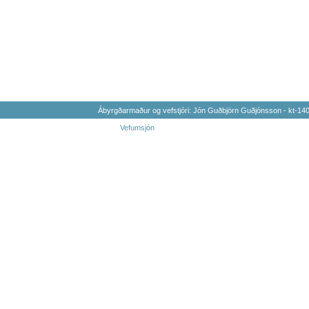
Ábyrgðarmaður og vefstjóri: Jón Guðbjörn Guðjónsson - kt-1
Vefumsjón