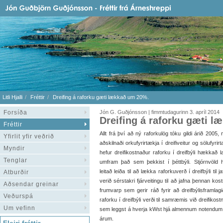
Litli Hjalli
Fréttir
Dreifing á raforku gæti lækkað um 20%.
Forsíða
Jón G. Guðjónsson | fimmtudagurinn 3. apríl 2014
Dreifing á raforku gæti 
Fréttir
Allt frá því að ný raforkulög tóku gildi árið 2005,
Yfirlit yfir veðrið
aðskilnaði orkufyrirtækja í dreifiveitur og sölufyrirt
Myndir
hefur dreifikostnaður raforku í dreifbýli hækkað l
Tenglar
umfram það sem þekkist í þéttbýli. Stjórnvöld 
leitað leiða til að lækka raforkuverð í dreifbýli til
Atburðir
verið sérstakri fjárveitingu til að jafna þennan kost
Aðsendar greinar
frumvarp sem gerir ráð fyrir að dreifbýlisframl
Veðurspá
raforku í dreifbýli verði til samræmis við dreifikos
Um vefinn
sem leggst á hverja kWst hjá almennum notendum
árum.