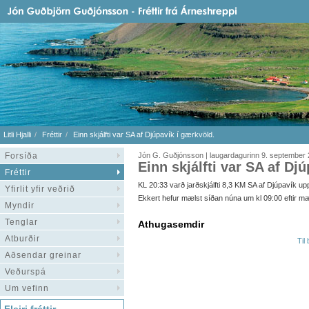
Litli Hjalli
Fréttir
Einn skjálfti var SA af Djúpavík í gærkvöld.
Forsíða
Jón G. Guðjónsson | laugardagurinn 9. september
Einn skjálfti var SA af Dj
Fréttir
KL 20:33 varð jarðskjálfti 8,3 KM SA af Djúpavík upp 
Yfirlit yfir veðrið
Ekkert hefur mælst síðan núna um kl 09:00 eftir m
Myndir
Tenglar
Athugasemdir
Atburðir
Til
Aðsendar greinar
Veðurspá
Um vefinn