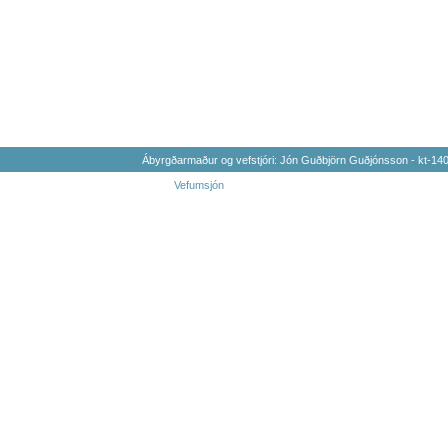
Ábyrgðarmaður og vefstjóri: Jón Guðbjörn Guðjónsson - kt-1
Vefumsjón