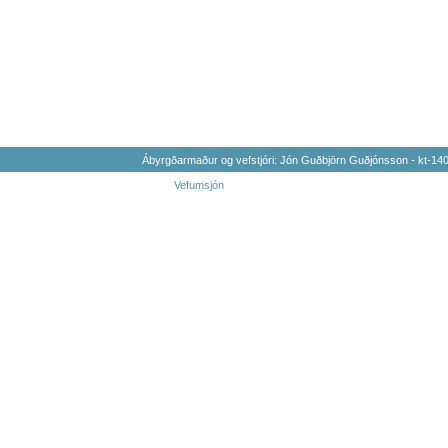
Ábyrgðarmaður og vefstjóri: Jón Guðbjörn Guðjónsson - kt-1
Vefumsjón