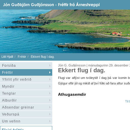
Litli Hjalli
Fréttir
Ekkert flug í dag.
Forsíða
Jón G. Guðjónsson | mánudagurinn 29. desember
Ekkert flug í dag.
Fréttir
Flugi var aflýst um tvöleytið í dag þá var komin bu
Yfirlit yfir veðrið
Gjögur eftir jól og mikið af því fólki að fara aftur s
Myndir
Tenglar
Athugasemdir
Atburðir
Til
Aðsendar greinar
Veðurspá
Um vefinn