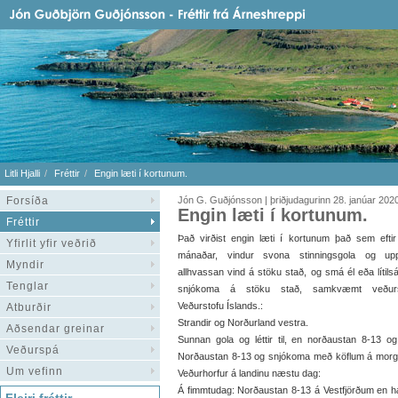
Litli Hjalli
Fréttir
Engin læti í kortunum.
Forsíða
Jón G. Guðjónsson | þriðjudagurinn 28. janúar 202
Engin læti í kortunum.
Fréttir
Það virðist engin læti í kortunum það sem eftir l
Yfirlit yfir veðrið
mánaðar, vindur svona stinningsgola og up
Myndir
allhvassan vind á stöku stað, og smá él eða lítilsá
Tenglar
snjókoma á stöku stað, samkvæmt veður
Veðurstofu Íslands.:
Atburðir
Strandir og Norðurland vestra.
Aðsendar greinar
Sunnan gola og léttir til, en norðaustan 8-13 og 
Veðurspá
Norðaustan 8-13 og snjókoma með köflum á morgun, e
Um vefinn
Veðurhorfur á landinu næstu dag:
Á fimmtudag: Norðaustan 8-13 á Vestfjörðum en hæg