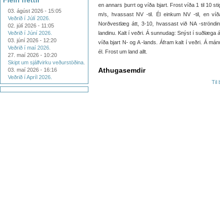
Fleiri fréttir
en annars þurrt og víða bjart. Frost víða 1 til 10 st
03. ágúst 2026 - 15:05
m/s, hvassast NV -til. Él einkum NV -til, en víða
Veðrið í Júlí 2026.
Norðvestlæg átt, 3-10, hvassast við NA -ströndina. 
02. júlí 2026 - 11:05
Veðrið í Júní 2026.
landinu. Kalt í veðri. Á sunnudag: Snýst í suðlæga á
03. júní 2026 - 12:20
víða bjart N- og A -lands. Áfram kalt í veðri. Á mán
Veðrið í maí 2026.
él. Frost um land allt.
27. maí 2026 - 10:20
Skipt um sjálfvirku veðurstöðina.
Athugasemdir
03. maí 2026 - 16:16
Veðrið í Apríl 2026.
Til