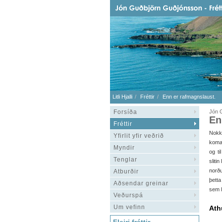
Litli Hjalli
Fréttir
Enn er rafmagnslaust.
Forsíða
Jón G
En
Fréttir
Nokk
Yfirlit yfir veðrið
komas
Myndir
og t
Tenglar
sliti
norðu
Atburðir
þetta
Aðsendar greinar
sem l
Veðurspá
Um vefinn
Ath