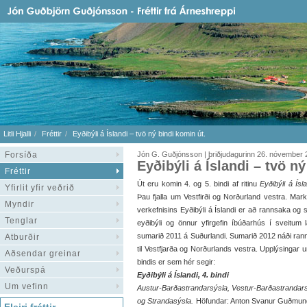
Litli Hjalli
Fréttir
Eyðibýli á Íslandi – tvö ný bindi komin út.
Forsíða
Jón G. Guðjónsson | þriðjudagurinn 26. nóvember
Eyðibýli á Íslandi – tvö n
Fréttir
Út eru komin 4. og 5. bindi af ritinu
Eyðibýli á Ísl
Yfirlit yfir veðrið
Þau fjalla um Vestfirði og Norðurland vestra. Mar
Myndir
verkefnisins Eyðibýli á Íslandi er að rannsaka og 
Tenglar
eyðibýli og önnur yfirgefin íbúðarhús í sveitum 
sumarið 2011 á Suðurlandi. Sumarið 2012 náði ranns
Atburðir
til Vestfjarða og Norðurlands vestra. Upplýsingar 
Aðsendar greinar
bindis er sem hér segir:
Veðurspá
Eyðibýli á Íslandi, 4. bindi
Um vefinn
Austur-Barðastrandarsýsla, Vestur-Barðastrandarsý
og Strandasýsla.
Höfundar: Anton Svanur Guðmund