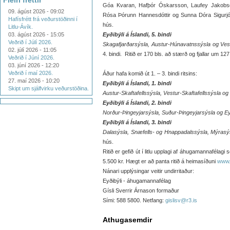
Fleiri fréttir
Góa Kvaran, Hafþór Óskarsson, Laufey Jakobsdótt
09. ágúst 2026 - 09:02
Rósa Þórunn Hannesdóttir og Sunna Dóra Sigurjónsd
Hafísfrétt frá veðurstöðinni í
hús.
Litlu-Ávík.
03. ágúst 2026 - 15:05
Eyðibýli á Íslandi, 5. bindi
Veðrið í Júlí 2026.
Skagafjarðarsýsla, Austur-Húnavatnssýsla og Ves
02. júlí 2026 - 11:05
4. bindi. Ritið er 170 bls. að stærð og fjallar um 12
Veðrið í Júní 2026.
03. júní 2026 - 12:20
Veðrið í maí 2026.
Áður hafa komið út 1. – 3. bindi ritsins:
27. maí 2026 - 10:20
Eyðibýli á Íslandi, 1. bindi
Skipt um sjálfvirku veðurstöðina.
Austur-Skaftafellssýsla, Vestur-Skaftafellssýsla og
Eyðibýli á Íslandi, 2. bindi
Norður-Þingeyjarsýsla, Suður-Þingeyjarsýsla og Ey
Eyðibýli á Íslandi, 3. bindi
Dalasýsla, Snæfells- og Hnappadalssýsla, Mýrasýs
hús.
Ritið er gefið út í litlu upplagi af áhugamannafélag
5.500 kr. Hægt er að panta ritið á heimasíðuni
www.e
Nánari upplýsingar veitir undirritaður:
Eyðibýli - áhugamannafélag
Gísli Sverrir Árnason formaður
Sími: 588 5800. Netfang:
gislisv@r3.is
Athugasemdir