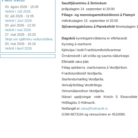
Fleiri fréttir
Sauðfjársetrinu á Ströndum
03. ágúst 2026 - 15:05
þriðjudaginn 14. september kl 20:00
Veðrið í Júlí 2026.
Félags- og menningarmiðstöðinnni á Flateyri
02. júlí 2026 - 11:05
Veðrið í Júní 2026.
miðvikudaginn 15. september kl 20:00
03. júní 2026 - 12:20
Sjóræningjahúsinu á Patreksfirði
fimmtudaginn 1
Veðrið í maí 2026.
27. maí 2026 - 10:20
Dagskrá
kynningarkvöldanna er eftirfarandi:
Skipt um sjálfvirku veðurstöðina.
03. maí 2026 - 16:16
Kynning á starfsemi
Veðrið í Apríl 2026.
Kjötsúpa í boði Fræðslumiðstöðvarinnar
Örnámskeið í að sníða og sauma sláturkeppi.
Eftirtaldir taka þátt.
Félag opinberra starfsmanna á Vestfjörðum.
Fræðslumiðstöð Vestfjarða.
Starfendurhæfing Vestfjarða.
Verkalýðsfélag Vestfirðinga.
Vinnumálastofnun Vestfjarða.
Nánari upplýsingar veitir Kristín S Einarsdótti
Höfðagötu 3 Hólmavík.
Netfangið er
stina@holmavik.is
GSM-8673164 og vinnusíminn er 4510080.