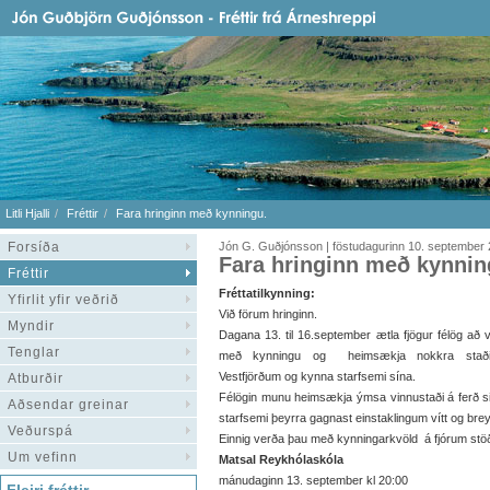
Litli Hjalli
Fréttir
Fara hringinn með kynningu.
Forsíða
Jón G. Guðjónsson | föstudagurinn 10. september
Fara hringinn með kynnin
Fréttir
Fréttatilkynning:
Yfirlit yfir veðrið
Við förum hringinn.
Myndir
Dagana 13. til 16.september
ætla fjögur félög að 
Tenglar
með kynningu og
heimsækja nokkra stað
Vestfjörðum og kynna starfsemi sína.
Atburðir
Félögin munu heimsækja ýmsa vinnustaði á ferð sin
Aðsendar greinar
starfsemi þeyrra gagnast einstaklingum vítt og breyt
Veðurspá
Einnig verða þau með kynningarkvöld
á fjórum stö
Um vefinn
Matsal Reykhólaskóla
mánudaginn 13. september kl 20:00