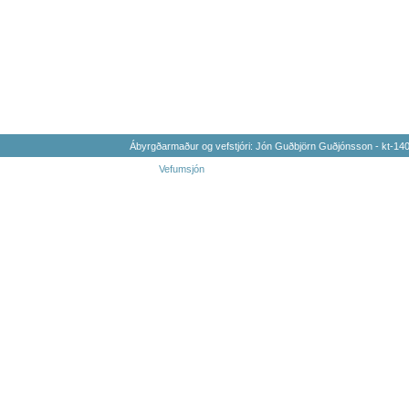
Ábyrgðarmaður og vefstjóri: Jón Guðbjörn Guðjónsson - kt-1
Vefumsjón