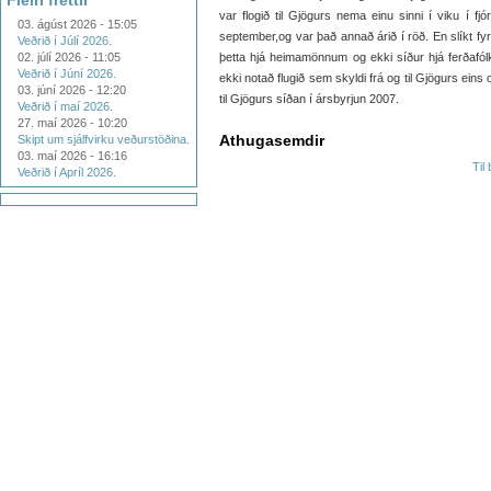
Fleiri fréttir
var flogið til Gjögurs nema einu sinni í viku í fjó
03. ágúst 2026 - 15:05
september,og var það annað árið í röð. En slíkt fy
Veðrið í Júlí 2026.
02. júlí 2026 - 11:05
þetta hjá heimamönnum og ekki síður hjá ferðafó
Veðrið í Júní 2026.
ekki notað flugið sem skyldi frá og til Gjögurs eins
03. júní 2026 - 12:20
til Gjögurs síðan í ársbyrjun 2007.
Veðrið í maí 2026.
27. maí 2026 - 10:20
Athugasemdir
Skipt um sjálfvirku veðurstöðina.
03. maí 2026 - 16:16
Til
Veðrið í Apríl 2026.