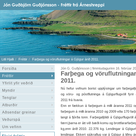
Litli Hjalli
Fréttir
Farþega og vöruflutningar á Gjögur árið 2011.
Forsíða
Jón G. Guðjónsson | fimmtudagurinn 16. febrúar 2
Farþega og vöruflutningar
Fréttir
2011.
Yfirlit yfir veðrið
Nú hefur vefnum borist upplýsingar um farþegafj
Myndir
og vöru- og póstflutninga á Gjögurflugvöll fyrir 
Tenglar
2011 frá Isavia.
Atburðir
Enn er fækkun á farþegum á milli áranna 2011 o
farþegum á milli áranna 2010 og 2009 eða 170 farþe
Aðsendar greinar
langt á fjórða tonn. Farþegafjöldi á Gjögurflugvöl
Veðurspá
færri,þarna er átt við bæði komu og brottfararfarþeg
Um vefinn
kg,enn árið 2010. 22.376 kg. Lendingar á Gjögurflu
lendingar. Ekkert sjúkraflug var á Gjögur á liðnu 