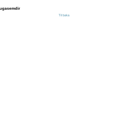
ugasemdir
Til baka