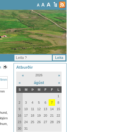
A
A
A
Atburðir
a
«
»
2026
«
ágúst
»
S
M
Þ
M
F
F
L
fimm
1
2
3
4
5
6
7
8
9
10
11
12
13
14
15
uhund,
16
17
18
19
20
21
22
ðbjörn
23
24
25
26
27
28
29
efnum,
30
31