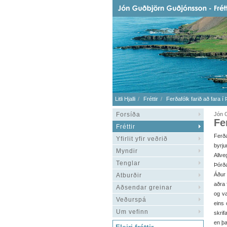
Litli Hjalli
Fréttir
Ferðafólk farið að fara í 
Forsíða
Jón G
Fe
Fréttir
Ferða
Yfirlit yfir veðrið
byrj
Myndir
Allve
Tenglar
Þórð
Áður 
Atburðir
aðra 
Aðsendar greinar
og va
Veðurspá
eins 
Um vefinn
skrif
en þa