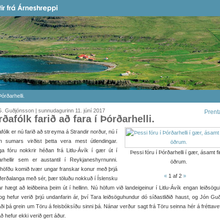
Þórðarhelli.
. Guðjónsson | sunnudagurinn 11. júní 2017
Prent
rðafólk farið að fara í Þórðarhelli.
fólk er nú farið að streyma á Strandir norður, nú í
un sumars virðist þetta vera mest útlendingar.
ga fóru nokkrir héðan frá Litlu-Ávík í gær út í
Þessi fóru í Þórðarhelli í gær, ásamt 
arhellir sem er austantil í Reykjaneshyrnunni.
öðrum.
höfðu komið tvær ungar franskar konur með þrjá
«
1
af 2
»
ferðalanga með sér, þær töluðu nokkuð í Íslensku
r hægt að leiðbeina þeim út í hellinn. Nú höfum við landeigeinur í Litlu-Ávík engan leiðsög
og hefur verið þrjú undanfarin ár, því Tara leiðsöguhundur dó síðastliðið haust, og Jón Gu
aði þá grein um Töru á feisbóksíðu sinni þá. Nánar verður sagt frá Töru seinna hér á fréttav
ð hefur ekki verið gert áður.