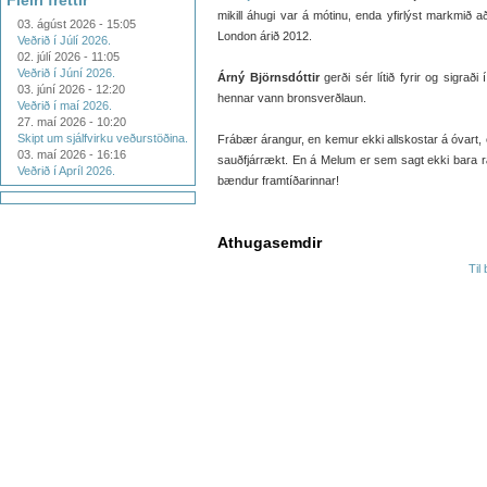
Fleiri fréttir
mikill áhugi var á mótinu, enda yfirlýst markmið 
03. ágúst 2026 - 15:05
London árið 2012.
Veðrið í Júlí 2026.
02. júlí 2026 - 11:05
Veðrið í Júní 2026.
Árný Björnsdóttir
gerði sér lítið fyrir og sigraði
03. júní 2026 - 12:20
hennar vann bronsverðlaun.
Veðrið í maí 2026.
27. maí 2026 - 10:20
Skipt um sjálfvirku veðurstöðina.
Frábær árangur, en kemur ekki allskostar á óvart,
03. maí 2026 - 16:16
sauðfjárrækt. En á Melum er sem sagt ekki bara ræk
Veðrið í Apríl 2026.
bændur framtíðarinnar!
Athugasemdir
Til