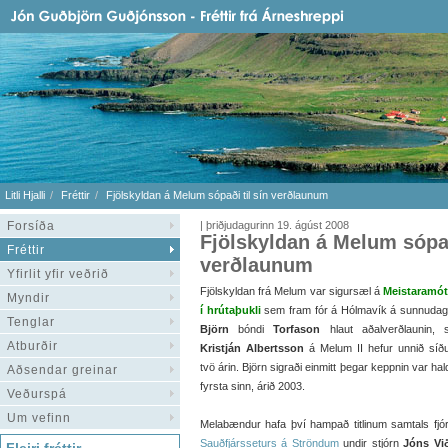
Litli Hjalli
Fréttir
Fjölskyldan á Melum sópaði til sín verðlaunum
Forsíða
| þriðjudagurinn 19. ágúst 2008
Fjölskyldan á Melum sópað
Fréttir
verðlaunum
Yfirlit yfir veðrið
Fjölskyldan frá Melum var sigursæl á
Meistaramót
Myndir
í hrútaþukli
sem fram fór á Hólmavík á sunnudag
Tenglar
Björn
bóndi
Torfason
hlaut aðalverðlaunin, 
Atburðir
Kristján Albertsson
á Melum II hefur unnið síð
tvö árin. Björn sigraði einmitt þegar keppnin var hald
Aðsendar greinar
fyrsta sinn, árið 2003.
Veðurspá
Um vefinn
Melabændur hafa því hampað titlinum samtals fj
Sauðfjársseturs á Ströndum
undir stjórn
Jóns Vi