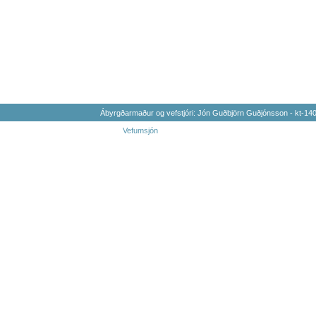
Ábyrgðarmaður og vefstjóri: Jón Guðbjörn Guðjónsson - kt-1
Vefumsjón