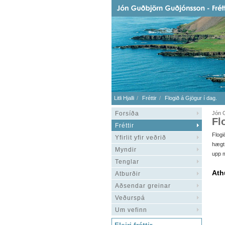
Litli Hjalli
Fréttir
Flogið á Gjögur í dag.
Forsíða
Jón G
Fl
Fréttir
Flogi
Yfirlit yfir veðrið
hægt 
Myndir
upp 
Tenglar
Ath
Atburðir
Aðsendar greinar
Veðurspá
Um vefinn