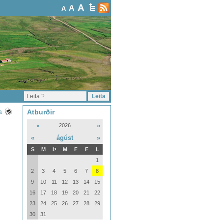
A
A
A
Atburðir
a
«
»
2026
«
ágúst
»
S
M
Þ
M
F
F
L
1
2
3
4
5
6
7
8
9
10
11
12
13
14
15
16
17
18
19
20
21
22
23
24
25
26
27
28
29
30
31