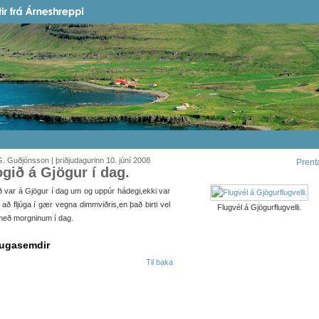
. Guðjónsson | þriðjudagurinn 10. júní 2008
Prent
ogið á Gjögur í dag.
ð var á Gjögur í dag um og uppúr hádegi,ekki var
að fljúga í gær vegna dimmviðris,en það birti vel
Flugvél á Gjögurflugvelli.
með morgninum í dag.
ugasemdir
Til baka