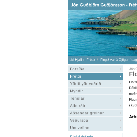
Litli Hjalli
Fréttir
Flogið var á Gjögur í dag
Forsíða
Jón 
Fl
Fréttir
Ein f
Yfirlit yfir veðrið
Dáldi
Myndir
með v
Tenglar
Flug 
í kvö
Atburðir
Aðsendar greinar
Ath
Veðurspá
Um vefinn