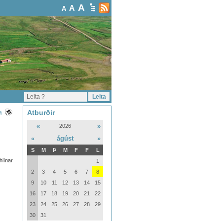
A
A
A
Atburðir
a
«
»
2026
«
ágúst
»
S
M
Þ
M
F
F
L
hlínar
1
2
3
4
5
6
7
8
9
10
11
12
13
14
15
16
17
18
19
20
21
22
23
24
25
26
27
28
29
30
31