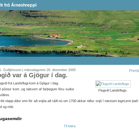
.
G. Guðjónsson | mánudagurinn 26. desember 2005
Prent
ogið var á Gjögur í dag.
lugvél frá Landsflugi kom á Gjögur í dag.
ll póstur kom ,og talsvert af farþegum fóru suður
Flugvél Landsflugs.
élinni.
rétt slapp áður enn fór að snjóa að ráði nú um 1700 akkar niður snjó í næstum logni,enn það 
ld og nótt.
ugasemdir
Til baka