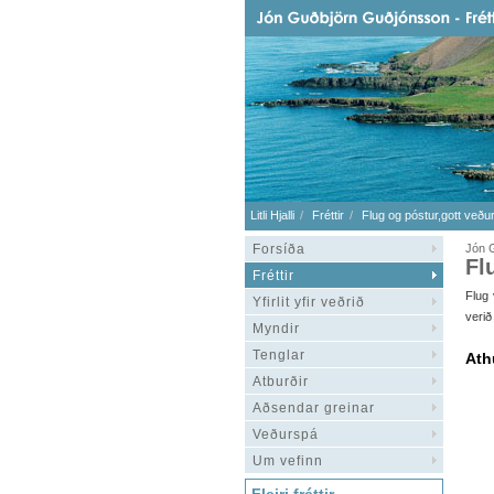
Litli Hjalli
Fréttir
Flug og póstur,gott veður
Forsíða
Jón 
Fl
Fréttir
Flug 
Yfirlit yfir veðrið
verið
Myndir
Tenglar
Ath
Atburðir
Aðsendar greinar
Veðurspá
Um vefinn