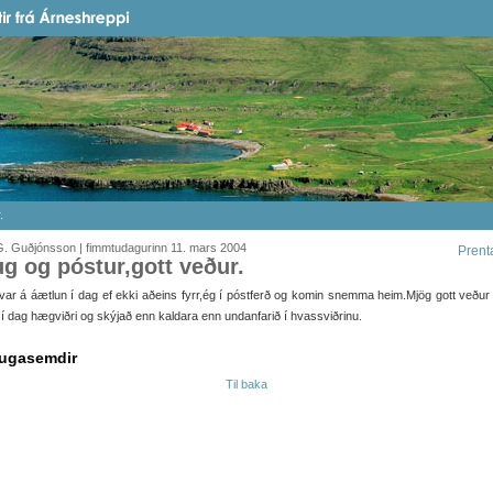
.
G. Guðjónsson | fimmtudagurinn 11. mars 2004
Prent
ug og póstur,gott veður.
var á áætlun í dag ef ekki aðeins fyrr,ég í póstferð og komin snemma heim.Mjög gott veður
 í dag hægviðri og skýjað enn kaldara enn undanfarið í hvassviðrinu.
ugasemdir
Til baka