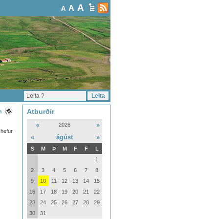
A
A
A
Atburðir
a
«
»
2026
 hefur
«
ágúst
»
S
M
Þ
M
F
F
L
1
2
3
4
5
6
7
8
9
10
11
12
13
14
15
16
17
18
19
20
21
22
23
24
25
26
27
28
29
30
31