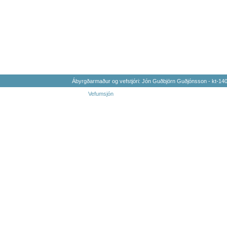
Ábyrgðarmaður og vefstjóri: Jón Guðbjörn Guðjónsson - kt-1
Vefumsjón