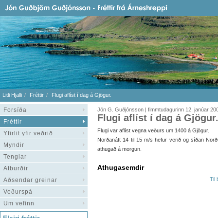
Litli Hjalli
Fréttir
Flugi aflíst í dag á Gjögur.
Forsíða
Jón G. Guðjónsson | fimmtudagurinn 12. janúar 20
Flugi aflíst í dag á Gjögur
Fréttir
Flugi var aflíst vegna veðurs um 1400 á Gjögur.
Yfirlit yfir veðrið
Norðanátt 14 til 15 m/s hefur verið og síðan No
Myndir
athugað á morgun.
Tenglar
Athugasemdir
Atburðir
Til
Aðsendar greinar
Veðurspá
Um vefinn