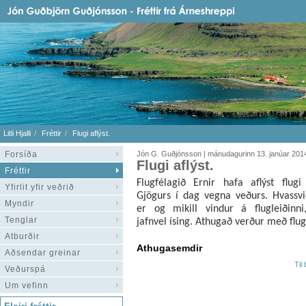
Litli Hjalli
Fréttir
Flugi aflýst.
Forsíða
Jón G. Guðjónsson | mánudagurinn 13. janúar 201
Flugi aflýst.
Fréttir
Flugfélagið Ernir hafa aflýst flugi 
Yfirlit yfir veðrið
Gjögurs í dag vegna veðurs. Hvassvi
Myndir
er og mikill vindur á flugleiðinni
Tenglar
jafnvel ísing. Athugað verður með flug
Atburðir
Athugasemdir
Aðsendar greinar
Til
Veðurspá
Um vefinn