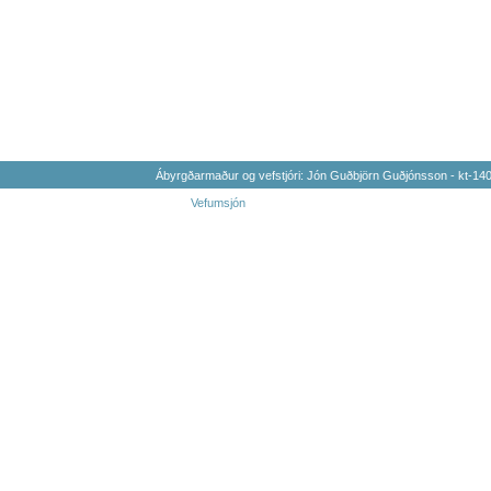
Ábyrgðarmaður og vefstjóri: Jón Guðbjörn Guðjónsson - kt-1
Vefumsjón