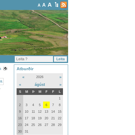
A
A
A
Atburðir
a
«
»
2026
«
ágúst
»
.
S
M
Þ
M
F
F
L
1
2
3
4
5
6
7
8
9
10
11
12
13
14
15
16
17
18
19
20
21
22
23
24
25
26
27
28
29
30
31