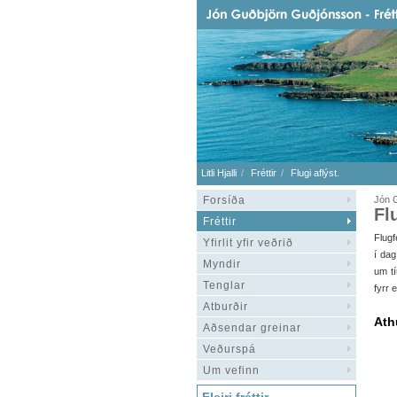
Litli Hjalli
Fréttir
Flugi aflýst.
Forsíða
Jón G
Fl
Fréttir
Flugf
Yfirlit yfir veðrið
í dag
Myndir
um tí
Tenglar
fyrr 
Atburðir
Ath
Aðsendar greinar
Veðurspá
Um vefinn