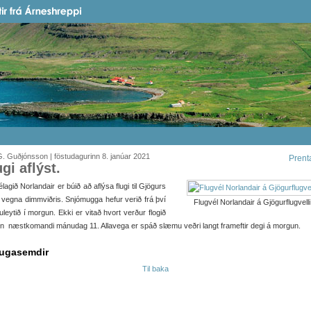
. Guðjónsson | föstudagurinn 8. janúar 2021
Prent
ugi aflýst.
élagið Norlandair er búið að aflýsa flugi til Gjögurs
 vegna dimmviðris. Snjómugga hefur verið frá því
Flugvél Norlandair á Gjögurflugvelli
uleytið í morgun. Ekki er vitað hvort verður flogið
en næstkomandi mánudag 11. Allavega er spáð slæmu veðri langt frameftir degi á morgun.
ugasemdir
Til baka