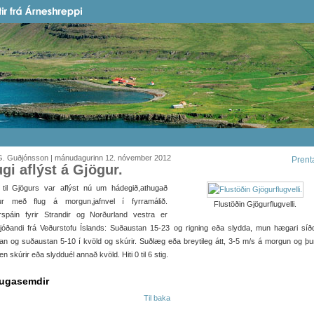
G. Guðjónsson | mánudagurinn 12. nóvember 2012
Prent
ugi aflýst á Gjögur.
i til Gjögurs var aflýst nú um hádegið,athugað
ur með flug á morgun,jafnvel í fyrramálið.
Flustöðin Gjögurflugvelli.
rspáin fyrir Strandir og Norðurland vestra er
ljóðandi frá Veðurstofu Íslands: Suðaustan 15-23 og rigning eða slydda, mun hægari síðd
n og suðaustan 5-10 í kvöld og skúrir. Suðlæg eða breytileg átt, 3-5 m/s á morgun og þu
 en skúrir eða slydduél annað kvöld. Hiti 0 til 6 stig.
ugasemdir
Til baka