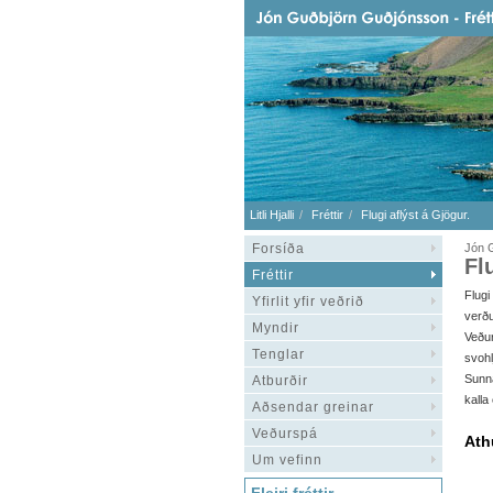
Litli Hjalli
Fréttir
Flugi aflýst á Gjögur.
Forsíða
Jón 
Fl
Fréttir
Flug
Yfirlit yfir veðrið
verð
Myndir
Veðu
Tenglar
svoh
Sunna
Atburðir
kalla
Aðsendar greinar
Veðurspá
Ath
Um vefinn