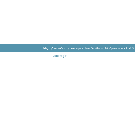
Ábyrgðarmaður og vefstjóri: Jón Guðbjörn Guðjónsson - kt-1
Vefumsjón