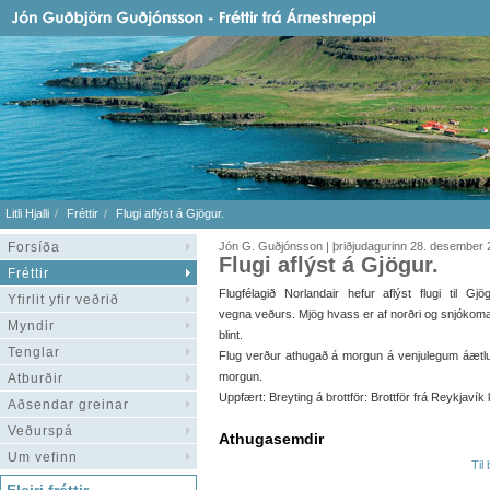
Litli Hjalli
Fréttir
Flugi aflýst á Gjögur.
Forsíða
Jón G. Guðjónsson | þriðjudagurinn 28. desember
Flugi aflýst á Gjögur.
Fréttir
Flugfélagið Norlandair hefur aflýst flugi til Gjö
Yfirlit yfir veðrið
vegna veðurs. Mjög hvass er af norðri og snjókom
Myndir
blint.
Tenglar
Flug verður athugað á morgun á venjulegum áætlu
morgun.
Atburðir
Uppfært: Breyting á brottför: Brottför frá Reykjavík 
Aðsendar greinar
Veðurspá
Athugasemdir
Um vefinn
Til