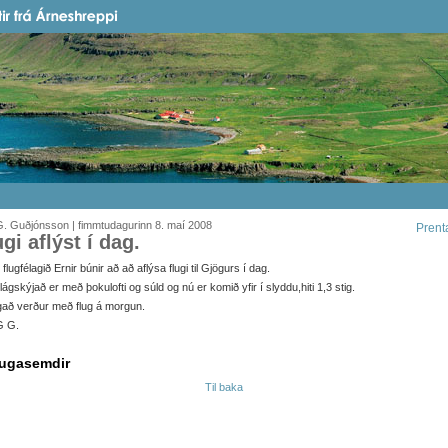
. Guðjónsson | fimmtudagurinn 8. maí 2008
Prent
ugi aflýst í dag.
 flugfélagið Ernir búnir að að aflýsa flugi til Gjögurs í dag.
lágskýjað er með þokulofti og súld og nú er komið yfir í slyddu,hiti 1,3 stig.
að verður með flug á morgun.
G G.
ugasemdir
Til baka