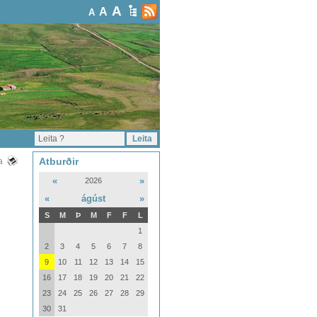
A
A
A
Atburðir
a
«
»
2026
«
ágúst
»
S
M
Þ
M
F
F
L
1
2
3
4
5
6
7
8
9
10
11
12
13
14
15
16
17
18
19
20
21
22
23
24
25
26
27
28
29
30
31