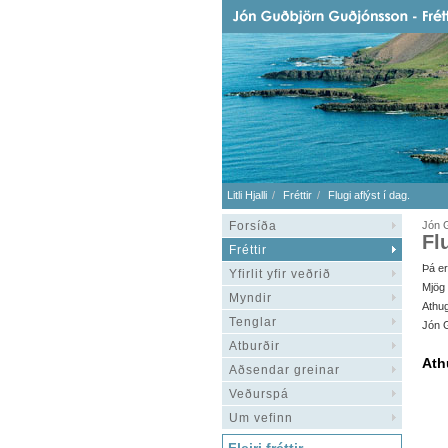
Litli Hjalli
Fréttir
Flugi aflýst í dag.
Forsíða
Jón G
Fl
Fréttir
Þá er
Yfirlit yfir veðrið
Mjög 
Myndir
Athug
Tenglar
Jón 
Atburðir
Ath
Aðsendar greinar
Veðurspá
Um vefinn