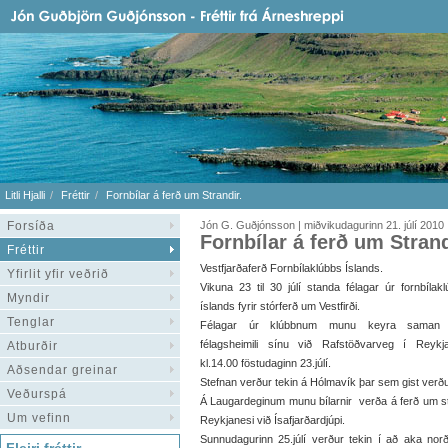
Litli Hjalli
Fréttir
Fornbílar á ferð um Strandir.
Forsíða
Jón G. Guðjónsson | miðvikudagurinn 21. júlí 2010
Fornbílar á ferð um Strand
Fréttir
Vestfjarðaferð Fornbílaklúbbs Íslands.
Yfirlit yfir veðrið
Vikuna 23 til 30 júlí standa félagar úr fornbílakl
Myndir
íslands fyrir stórferð um Vestfirði.
Tenglar
Félagar úr klúbbnum munu keyra saman 
félagsheimili sínu við Rafstöðvarveg í Reykj
Atburðir
kl.14.00 föstudaginn 23.júlí.
Aðsendar greinar
Stefnan verður tekin á Hólmavík þar sem gist verðu
Veðurspá
Á Laugardeginum munu bílarnir verða á ferð um st
Um vefinn
Reykjanesi við Ísafjarðardjúpi.
Sunnudagurinn 25.júlí verður tekin í að aka no