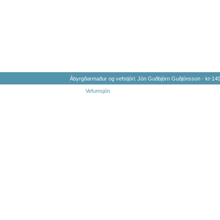
Ábyrgðarmaður og vefstjóri: Jón Guðbjörn Guðjónsson - kt-1
Vefumsjón