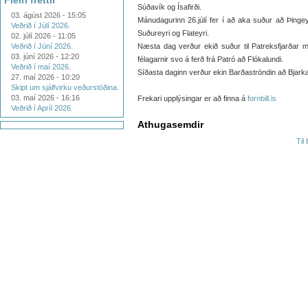
Fleiri fréttir
Súðavík og Ísafirði.
03. ágúst 2026 - 15:05
Mánudagurinn 26.júlí fer í að aka suður að Þinge
Veðrið í Júlí 2026.
Suðureyri og Flateyri.
02. júlí 2026 - 11:05
Veðrið í Júní 2026.
Næsta dag verður ekið suður til Patreksfjarðar me
03. júní 2026 - 12:20
félagarnir svo á ferð frá Patró að Flókalundi.
Veðrið í maí 2026.
Síðasta daginn verður ekin Barðaströndin að Bjark
27. maí 2026 - 10:20
Skipt um sjálfvirku veðurstöðina.
03. maí 2026 - 16:16
Frekari upplýsingar er að finna á
fornbill.is
Veðrið í Apríl 2026.
Athugasemdir
Til