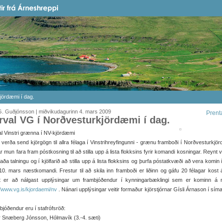
jördæmi í dag.
G. Guðjónsson | miðvikudagurinn 4. mars 2009
Prent
rval VG í Norðvesturkjördæmi í dag.
l Vinstri grænna í NV-kjördæmi
 verða send kjörgögn til allra félaga í Vinstrihreyfingunni - grænu framboði í Norðvesturkjö
r mun fara fram póstkosning til að stilla upp á lista flokksins fyrir komandi kosningar. Reynt 
aða talningu og í kjölfarið að stilla upp á lista flokksins og þurfa póstatkvæði að vera komin 
 10. mars næstkomandi. Frestur til að skila inn framboði er liðinn og gáfu 20 félagar kost 
 er að nálgast upplýsingar um frambjóðendur í kynningarbæklingi sem er kominn á n
//www.vg.is/kjordaemi/nv
. Nánari upplýsingar veitir formaður kjörstjórnar Gísli Árnason í sím
jóðendur eru í stafrófsröð:
r Snæberg Jónsson, Hólmavík (3.-4. sæti)