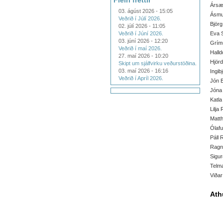
Fleiri fréttir
Ársæl
03. ágúst 2026 - 15:05
Ásmun
Veðrið í Júlí 2026.
Björg
02. júlí 2026 - 11:05
Veðrið í Júní 2026.
Eva S
03. júní 2026 - 12:20
Grímu
Veðrið í maí 2026.
Halld
27. maí 2026 - 10:20
Hjörd
Skipt um sjálfvirku veðurstöðina.
03. maí 2026 - 16:16
Ingib
Veðrið í Apríl 2026.
Jón B
Jóna 
Katla
Lilja
Matth
Ólafu
Páll 
Ragna
Sigur
Telma
Viða
Ath