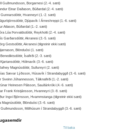
l Guðmundsson, Borgarnesi (2.-4. sæti)
dur Einar Daðason, Búðardal (2.-4. sæti)
 Gunnarsdóttir, Hvanneyri (1.-2. sæti)
igurbjörnsdóttir, Djúpavík í Árneshreppi (1.-6. sæti)
r Atlason, Búðardal (1.-2. sæti)
óra Lóa Þorvaldsdóttir, Reykholti (2.-4. sæti)
ís Garðarsdóttir, Akranesi (3.-5. sæti)
jörg Gestsdóttir, Akranesi (tilgreinir ekki sæti)
jarnason, Blönduósi (1. sæti)
Benediktsdóttir, Ísafirði (2.-3. sæti)
 Kjartansdóttir, Hólmavík (3.-6. sæti)
 Rafney Magnúsdóttir, Suðureyri (2. sæti)
ías Sævar Lýðsson, Húsavík í Strandabyggð (3.-6. sæti)
r Sveinn Jóhannesson, Tálknafirði (1.-2. sæti)
Rúnar Heinesen Pálsson, Sauðárkróki (4.-6. sæti)
r Frank Kristjánsson, Hvanneyri (3.-8. sæti)
ður Ingvi Björnsson, Hvammstanga (tilgreinir ekki sæti)
 Magnúsdóttir, Blönduósi (3.-6. sæti)
r Guðmundsson, Miðhúsum í Strandabyggð (3.-6. sæti)
ugasemdir
Til baka