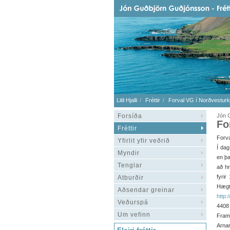
Litli Hjalli
Fréttir
Forval VG í Norðvesturk
Forsíða
Jón 
Fo
Fréttir
Forva
Yfirlit yfir veðrið
Í dag
Myndir
en þa
Tenglar
að hr
fyrir
Atburðir
Hægt
Aðsendar greinar
http:
Veðurspá
4408
Um vefinn
Framb
Arna