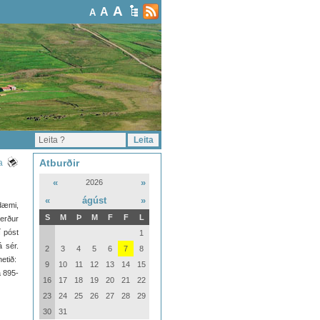
A
A
A
Atburðir
a
«
»
2026
«
ágúst
»
rdæmi,
S
M
Þ
M
F
F
L
verður
í póst
1
á sér.
2
3
4
5
6
7
8
etið:
9
10
11
12
13
14
15
a 895-
16
17
18
19
20
21
22
23
24
25
26
27
28
29
30
31