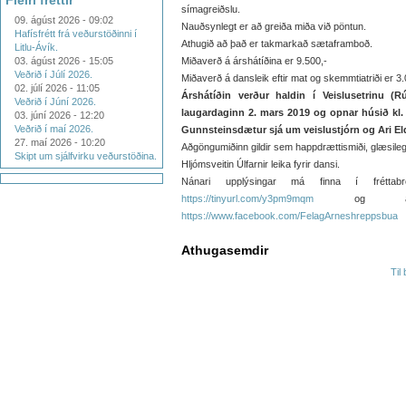
Fleiri fréttir
símagreiðslu.
09. ágúst 2026 - 09:02
Nauðsynlegt er að greiða miða við pöntun.
Hafísfrétt frá veðurstöðinni í
Athugið að það er takmarkað sætaframboð.
Litlu-Ávík.
03. ágúst 2026 - 15:05
Miðaverð á árshátíðina er 9.500,-
Veðrið í Júlí 2026.
Miðaverð á dansleik eftir mat og skemmtiatriði er 3.
02. júlí 2026 - 11:05
Árshátíðin verður haldin í Veislusetrinu (R
Veðrið í Júní 2026.
laugardaginn 2. mars 2019 og opnar húsið kl.
03. júní 2026 - 12:20
Veðrið í maí 2026.
Gunnsteinsdætur sjá um veislustjórn og Ari El
27. maí 2026 - 10:20
Aðgöngumiðinn gildir sem happdrættismiði, glæsilegi
Skipt um sjálfvirku veðurstöðina.
Hljómsveitin Úlfarnir leika fyrir dansi.
Nánari upplýsingar má finna í fréttab
https://tinyurl.com/y3pm9mqm
og á Fac
https://www.facebook.com/FelagArneshreppsbua
Athugasemdir
Til