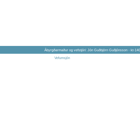
Ábyrgðarmaður og vefstjóri: Jón Guðbjörn Guðjónsson - kt-1
Vefumsjón