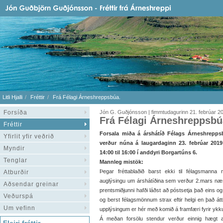
Litli Hjalli
Fréttir
Frá Félagi Árneshreppsbúa.
Forsíða
Jón G. Guðjónsson | fimmtudagurinn 21. febrúar 2
Frá Félagi Árneshreppsbú
Fréttir
Forsala miða á árshátíð Félags Árneshrepps
Yfirlit yfir veðrið
verður núna á laugardaginn 23. febrúar 2019
Myndir
14:00 til 16:00 í anddyri Borgartúns 6.
Tenglar
Mannleg mistök:
Þegar fréttablaðið barst ekki til félagsmanna
Atburðir
auglýsingu um árshátíðina sem verður 2.mars næst 
Aðsendar greinar
prentsmiðjunni hafði láðst að póstsetja það eins og
Veðurspá
og berst félagsmönnum strax eftir helgi en það átt
Um vefinn
upplýsingum er hér með komið á framfæri fyrir ykku
Á meðan forsölu stendur verður einnig hægt 