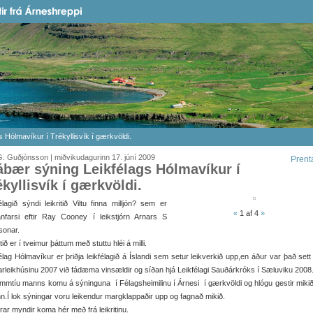
 Hólmavíkur í Trékyllisvík í gærkvöldi.
. Guðjónsson | miðvikudagurinn 17. júní 2009
Prent
ábær sýning Leikfélags Hólmavíkur í
ékyllisvík í gærkvöldi.
élagið sýndi leikritið Viltu finna milljón? sem er
«
1
af 4
»
nfarsi eftir Ray Cooney í leikstjórn Arnars S
sonar.
itið er í tveimur þáttum með stuttu hléi á milli.
élag Hólmavíkur er þriðja leikfélagið á Íslandi sem setur leikverkið upp,en áður var það sett
rleikhúsinu 2007 við fádæma vinsældir og síðan hjá Leikfélagi Sauðárkróks í Sæluviku 2008
mmtíu manns komu á sýninguna í Félagsheimilinu í Árnesi í gærkvöldi og hlógu gestir mikið
n.Í lok sýningar voru leikendur margklappaðir upp og fagnað mikið.
ar myndir koma hér með frá leikritinu.