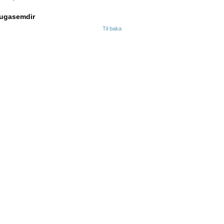
ugasemdir
Til baka