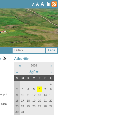
A
A
A
Atburðir
a
«
»
2026
«
ágúst
»
S
M
Þ
M
F
F
L
1
2
3
4
5
6
7
8
 upp í
9
10
11
12
13
14
15
.
16
17
18
19
20
21
22
 allan
23
24
25
26
27
28
29
30
31