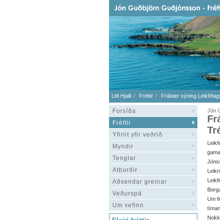
Litli Hjalli
Fréttir
Frábær sýning Leikfélags
Forsíða
Jón G
Fr
Fréttir
Tr
Yfirlit yfir veðrið
Leikf
Myndir
gama
Tenglar
Jóns
Atburðir
Leikr
Leikf
Aðsendar greinar
Borga
Veðurspá
Um fi
Um vefinn
tíman
Nokkr