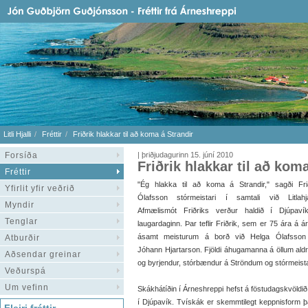
Litli Hjalli
Fréttir
Friðrik hlakkar til að koma á Strandir
Forsíða
| þriðjudagurinn 15. júní 2010
Friðrik hlakkar til að kom
Fréttir
"Ég hlakka til að koma á Strandir," sagði Fri
Yfirlit yfir veðrið
Ólafsson stórmeistari í samtali við Litlahja
Myndir
Afmælismót Friðriks verður haldið í Djúpaví
Tenglar
laugardaginn. Þar teflir Friðrik, sem er 75 ára á ár
ásamt meisturum á borð við Helga Ólafsson
Atburðir
Jóhann Hjartarson. Fjöldi áhugamanna á öllum aldri e
Aðsendar greinar
og byrjendur, stórbændur á Ströndum og stórmeista
Veðurspá
Um vefinn
Skákhátíðin í Árneshreppi hefst á föstudagskvöldið
í Djúpavík. Tvískák er skemmtilegt keppnisform þ