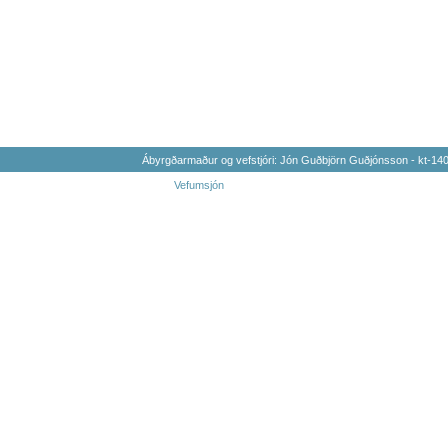
Ábyrgðarmaður og vefstjóri: Jón Guðbjörn Guðjónsson - kt-1
Vefumsjón