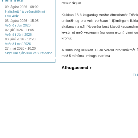
Fleiri fréttir
ræður ríkjum.
09. ágúst 2026 - 09:02
Hafísfrétt frá veðurstöðinni í
Klukkan 13 á laugardag verður Afmælismót Friðrik
Litlu-Ávík.
03. ágúst 2026 - 15:05
umferðir og eru veitt verðlaun í fjölmörgum flo
Veðrið í Júlí 2026.
skákmanna o.fl. Þá verður best klæddi keppandinn 
02. júlí 2026 - 11:05
leystir út með veglegum (og gómsætum) vinningu
Veðrið í Júní 2026.
krónur.
03. júní 2026 - 12:20
Veðrið í maí 2026.
27. maí 2026 - 10:20
Á sunnudag klukkan 12.30 verður hraðskákmót í Ka
Skipt um sjálfvirku veðurstöðina.
með 5 mínútna umhugsunartíma.
Athugasemdir
Til