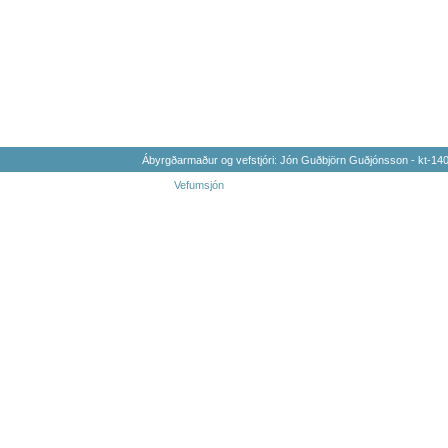
Ábyrgðarmaður og vefstjóri: Jón Guðbjörn Guðjónsson - kt-1
Vefumsjón