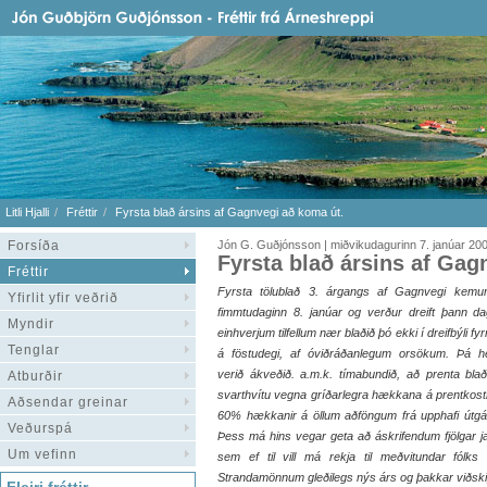
Litli Hjalli
Fréttir
Fyrsta blað ársins af Gagnvegi að koma út.
Forsíða
Jón G. Guðjónsson | miðvikudagurinn 7. janúar 20
Fyrsta blað ársins af Gag
Fréttir
Fyrsta tölublað 3. árgangs af Gagnvegi kemu
Yfirlit yfir veðrið
fimmtudaginn 8. janúar og verður dreift þann da
Myndir
einhverjum tilfellum nær blaðið þó ekki í dreifbýli fyr
Tenglar
á föstudegi, af óviðráðanlegum orsökum. Þá h
verið ákveðið. a.m.k. tímabundið, að prenta blað
Atburðir
svarthvítu vegna gríðarlegra hækkana á prentkos
Aðsendar greinar
60% hækkanir á öllum aðföngum frá upphafi útgáf
Veðurspá
Þess má hins vegar geta að áskrifendum fjölgar jaf
Um vefinn
sem ef til vill má rekja til meðvitundar fól
Strandamönnum gleðilegs nýs árs og þakkar viðskipt