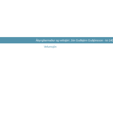
Ábyrgðarmaður og vefstjóri: Jón Guðbjörn Guðjónsson - kt-1
Vefumsjón