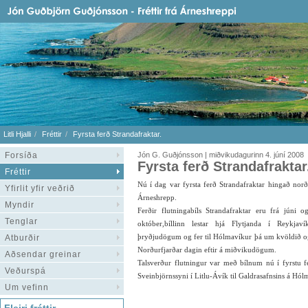
Litli Hjalli
Fréttir
Fyrsta ferð Strandafraktar.
Forsíða
Jón G. Guðjónsson | miðvikudagurinn 4. júní 2008
Fyrsta ferð Strandafraktar
Fréttir
Nú í dag var fyrsta ferð Strandafraktar hingað norð
Yfirlit yfir veðrið
Árneshrepp.
Myndir
Ferðir flutningabíls Strandafraktar eru frá júni o
Tenglar
október,bíllinn lestar hjá Flytjanda í Reykjav
þryðjudögum og fer til Hólmavíkur þá um kvöldið og
Atburðir
Norðurfjarðar dagin eftir á miðvikudögum.
Aðsendar greinar
Talsverður flutningur var með bílnum nú í fyrstu fer
Veðurspá
Sveinbjörnssyni í Litlu-Ávík til Galdrasafnsins á Hólm
Um vefinn