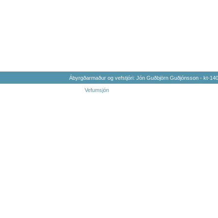
Ábyrgðarmaður og vefstjóri: Jón Guðbjörn Guðjónsson - kt-1
Vefumsjón