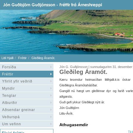
Litli Hjalli
Fréttir
Gleðileg Áramót.
Forsíða
Jón G. Guðjónsson | sunnudagurinn 31. desember
Gleðileg Áramót.
Fréttir
Kæru lesendur heimasíðan litlihjalli.it.is óskar
Yfirlit yfir veðrið
Gleðilegra Áramótahátíðar.
Myndir
Gangið nú hægt um gleðinnar dyr og farið varl
Tenglar
aðgæslu.
Guð gefi ykkur Gleðilegt nýtt ár.
Atburðir
Jón Guðbjörn
Aðsendar greinar
Litlu-Ávík.
Veðurspá
Um vefinn
Athugasemdir
Til