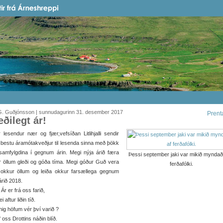
G. Guðjónsson | sunnudagurinn 31. desember 2017
Prent
eðilegt ár!
 lesendur nær og fjær,vefsíðan Litlihjalli sendir
 bestu áramótakveðjur til lesenda sinna með þökk
 samfylgdina í gegnum árin. Megi nýja árið færa
Þessi september jaki var mikið myndað
 öllum gleði og góða tíma. Megi góður Guð vera
ferðafólki.
okkur öllum og leiða okkur farsællega gegnum
árið 2018.
 Ár er frá oss farið,
i aftur liðin tíð.
ig höfum vér því varið ?
 oss Drottins náðin blíð.