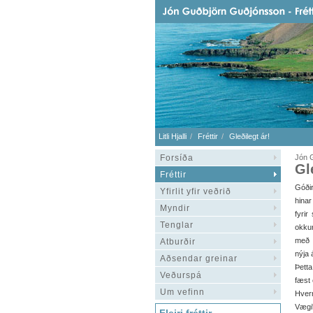
Litli Hjalli
Fréttir
Gleðilegt ár!
Forsíða
Jón 
Gl
Fréttir
Góðir
Yfirlit yfir veðrið
hinar
Myndir
fyrir
Tenglar
okkur
með 
Atburðir
nýja 
Aðsendar greinar
Þetta
Veðurspá
fæst e
Um vefinn
Hvern
Vægi'