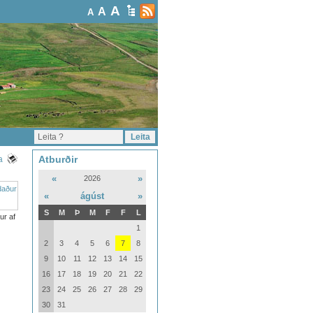
A
A
A
Atburðir
a
«
»
2026
«
ágúst
»
S
M
Þ
M
F
F
L
ur af
1
2
3
4
5
6
7
8
9
10
11
12
13
14
15
16
17
18
19
20
21
22
23
24
25
26
27
28
29
30
31