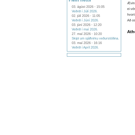
Fleiri fréttir
Ævin 
03. ágúst 2026 - 15:05
ei vé
Veðrið í Júlí 2026.
hvort
02. júlí 2026 - 11:05
Veðrið í Júní 2026.
Að os
03. júní 2026 - 12:20
Veðrið í maí 2026.
Ath
27. maí 2026 - 10:20
Skipt um sjálfvirku veðurstöðina.
03. maí 2026 - 16:16
Veðrið í Apríl 2026.