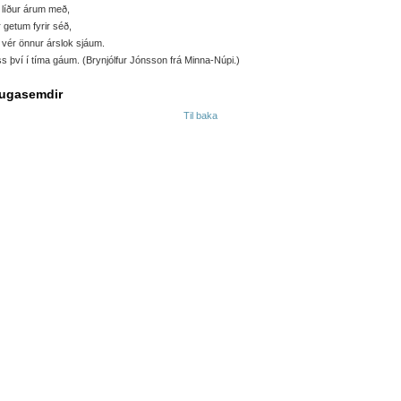
líður árum með,
r getum fyrir séð,
 vér önnur árslok sjáum.
s því í tíma gáum. (Brynjólfur Jónsson frá Minna-Núpi.)
ugasemdir
Til baka