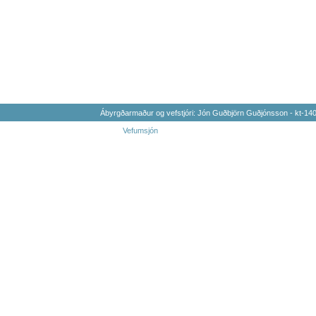
Ábyrgðarmaður og vefstjóri: Jón Guðbjörn Guðjónsson - kt-1
Vefumsjón