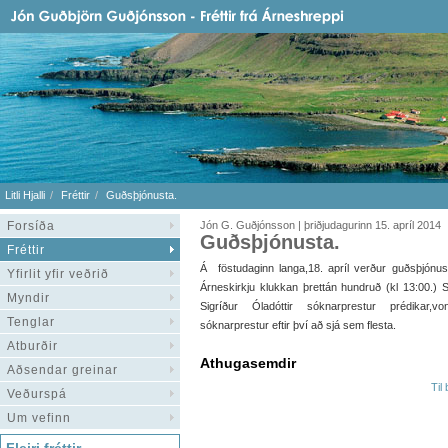
Litli Hjalli
Fréttir
Guðsþjónusta.
Forsíða
Jón G. Guðjónsson | þriðjudagurinn 15. apríl 2014
Guðsþjónusta.
Fréttir
Á föstudaginn langa,18. apríl verður guðsþjónus
Yfirlit yfir veðrið
Árneskirkju klukkan þrettán hundruð (kl 13:00.) 
Myndir
Sigríður Óladóttir sóknarprestur prédikar,vo
Tenglar
sóknarprestur eftir því að sjá sem flesta.
Atburðir
Athugasemdir
Aðsendar greinar
Til
Veðurspá
Um vefinn