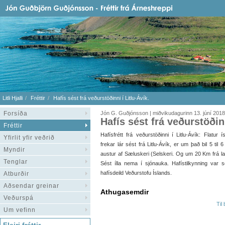
Litli Hjalli
Fréttir
Hafís sést frá veðurstöðinni í Litlu-Ávík.
Forsíða
Jón G. Guðjónsson | miðvikudagurinn 13. júní 2018
Hafís sést frá veðurstöðinn
Fréttir
Hafísfrétt frá veðurstöðinni í Litlu-Ávík: Flatur ís
Yfirlit yfir veðrið
frekar lár sést frá Litlu-Ávík, er um það bil 5 til 
Myndir
austur af Sæluskeri (Selskeri. Og um 20 Km frá la
Tenglar
Sést ílla nema í sjónauka. Hafístilkynning var 
hafísdeild Veðurstofu Íslands.
Atburðir
Aðsendar greinar
Athugasemdir
Veðurspá
Til
Um vefinn