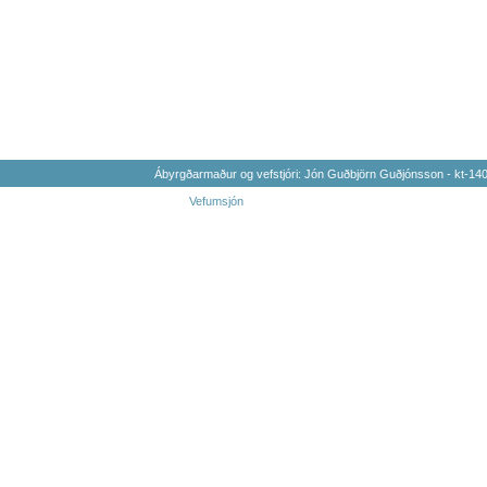
Ábyrgðarmaður og vefstjóri: Jón Guðbjörn Guðjónsson - kt-1
Vefumsjón