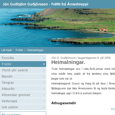
Litli Hjalli
Fréttir
Heimalningar.
Forsíða
Jón G. Guðjónsson | laugardagurinn 8. júlí 2006
Heimalningar.
Fréttir
Tveir heimalningar eru í Litlu-Ávík,annar misti m
Yfirlit yfir veðrið
sína móðir hins stakk af frá lambinu sínu fljót
Myndir
þegar sett var út.
Tenglar
Heimalningarnir Gussi og Þæg fá að fara í Árn
fljótlega,enn þar láta Árnesmenn fé og leyfa l
Atburðir
heimalingar upp í 5 til 6 á sumum bæjum.
Aðsendar greinar
Veðurspá
Athugasemdir
Um vefinn
Til