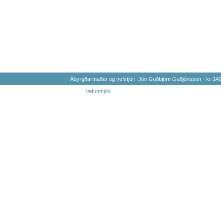
Ábyrgðarmaður og vefstjóri: Jón Guðbjörn Guðjónsson - kt-1
Vefumsjón